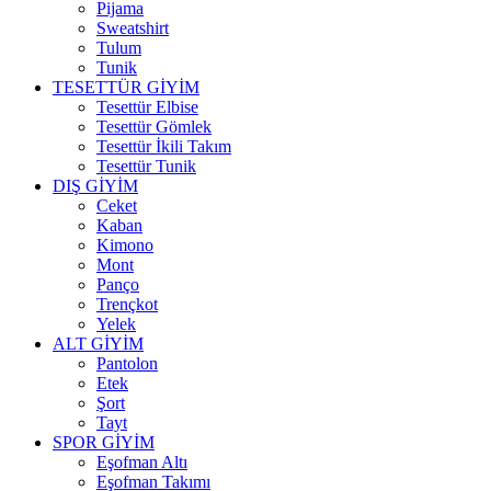
Pijama
Sweatshirt
Tulum
Tunik
TESETTÜR GİYİM
Tesettür Elbise
Tesettür Gömlek
Tesettür İkili Takım
Tesettür Tunik
DIŞ GİYİM
Ceket
Kaban
Kimono
Mont
Panço
Trençkot
Yelek
ALT GİYİM
Pantolon
Etek
Şort
Tayt
SPOR GİYİM
Eşofman Altı
Eşofman Takımı