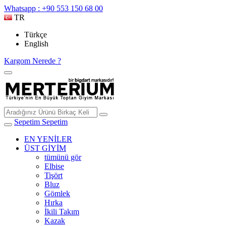
Whatsapp : +90 553 150 68 00
TR
Türkçe
English
Kargom Nerede ?
Sepetim
Sepetim
EN YENİLER
ÜST GİYİM
tümünü gör
Elbise
Tişört
Bluz
Gömlek
Hırka
İkili Takım
Kazak