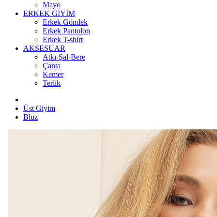
Mayo
ERKEK GİYİM
Erkek Gömlek
Erkek Pantolon
Erkek T-shirt
AKSESUAR
Atkı-Şal-Bere
Çanta
Kemer
Terlik
Üst Giyim
Bluz