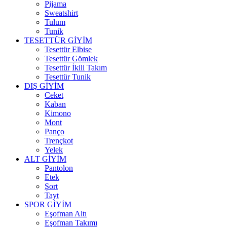
Pijama
Sweatshirt
Tulum
Tunik
TESETTÜR GİYİM
Tesettür Elbise
Tesettür Gömlek
Tesettür İkili Takım
Tesettür Tunik
DIŞ GİYİM
Ceket
Kaban
Kimono
Mont
Panço
Trençkot
Yelek
ALT GİYİM
Pantolon
Etek
Şort
Tayt
SPOR GİYİM
Eşofman Altı
Eşofman Takımı