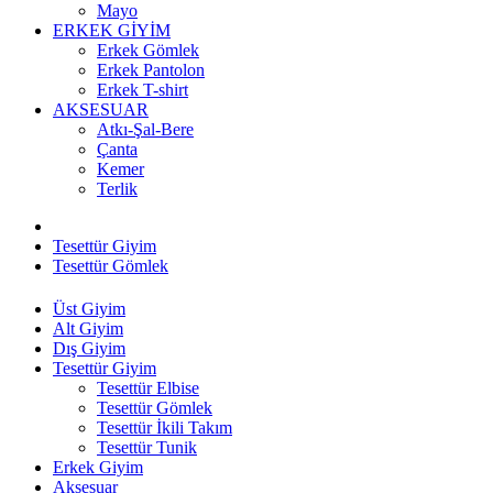
Mayo
ERKEK GİYİM
Erkek Gömlek
Erkek Pantolon
Erkek T-shirt
AKSESUAR
Atkı-Şal-Bere
Çanta
Kemer
Terlik
Tesettür Giyim
Tesettür Gömlek
Üst Giyim
Alt Giyim
Dış Giyim
Tesettür Giyim
Tesettür Elbise
Tesettür Gömlek
Tesettür İkili Takım
Tesettür Tunik
Erkek Giyim
Aksesuar