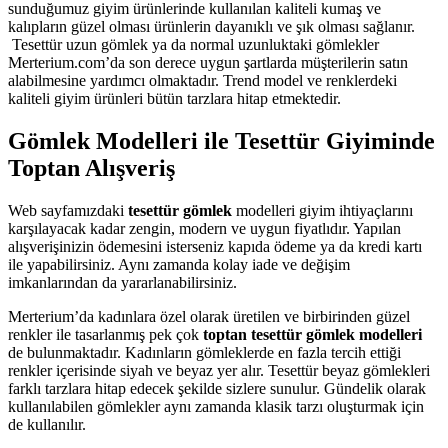
sunduğumuz giyim ürünlerinde kullanılan kaliteli kumaş ve
kalıpların güzel olması ürünlerin dayanıklı ve şık olması sağlanır.
Tesettür uzun gömlek ya da normal uzunluktaki gömlekler
Merterium.com’da son derece uygun şartlarda müşterilerin satın
alabilmesine yardımcı olmaktadır. Trend model ve renklerdeki
kaliteli giyim ürünleri bütün tarzlara hitap etmektedir.
Gömlek Modelleri ile Tesettür Giyiminde
Toptan Alışveriş
Web sayfamızdaki
tesettür gömlek
modelleri giyim ihtiyaçlarını
karşılayacak kadar zengin, modern ve uygun fiyatlıdır. Yapılan
alışverişinizin ödemesini isterseniz kapıda ödeme ya da kredi kartı
ile yapabilirsiniz. Aynı zamanda kolay iade ve değişim
imkanlarından da yararlanabilirsiniz.
Merterium’da kadınlara özel olarak üretilen ve birbirinden güzel
renkler ile tasarlanmış pek çok
toptan tesettür gömlek modelleri
de bulunmaktadır. Kadınların gömleklerde en fazla tercih ettiği
renkler içerisinde siyah ve beyaz yer alır. Tesettür beyaz gömlekleri
farklı tarzlara hitap edecek şekilde sizlere sunulur. Gündelik olarak
kullanılabilen gömlekler aynı zamanda klasik tarzı oluşturmak için
de kullanılır.