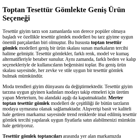
Toptan Tesettür Gömlekte Geniş Ürün
Seçeneği
Tesettür giyim tarzı son zamanlarda son derece popüler olmaya
başladı ve özellikle tesettür gömlek modelleri bu tarz giyime uygun
önemli parçalardan biri olmuştur. Bu hususta
toptan tesettür
gömlek
modelleri geniş bir ürün skalası sunan markaların tercihi
halime gelmiştir. Tesettür gömlekler, farklı renk, model ve kumaş
alternatifleriyle beraber sunulur. Aynı zamanda, farklı beden ve kalıp
seçenekleriyle de kullanıcıların beğenisini toplar. Bu geniş ürün
skalası sayesinde, her zevke ve stile uygun bir tesettür gömlek
bulmak mümkündür.
Moda trendleri giyim dünyasını da değiştirmektedir. Tesettür giyim
tarzına uygun giyinen kadınları modayı takip etmeleri için üretim
yapan Merterium, bu alandaki aşığı da kapatmaktadır.
Merter
toptan tesettür gömlek
modelleri de çeşitliliği ile bütün tarzların
modaya uymasına olanak sağlamaktadır. Alışverişi basit ve kaliteli
hale getiren markamız sayesinde trend renklerde imal edilmiş tesettür
gömlek tercihi yapılarak uygun fiyatlarla satın alabilmenizi mümkün
hale getiriyoruz.
Tesettür gömlek toptancıları
arasında yer alan markamızda