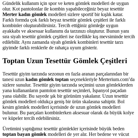
Gündelik kullanım için spor ve keten gömlek modelleri de uygun
olur. Kot pantolonlar ile kombin yapabileceğiniz beyaz tesettür
Merter kadın gömlek
modelleri sizlere sportif bir kışlık katar.
Farklı formda çok farklı beyaz tesettür gömlek çeşitleri ile farklı
kombinler oluşturabilirsiniz. Tercih ettiğiniz gömleğe uygun
ayakkabı ve aksesuar kullanımı da tarzınızı oluşturur. Bunun yanı
sıra siyah tesettür gömlek çeşitleri ise özellikle kış mevsiminde tercih
edilebilir. Aynı zamanda siyah gömlek kombinleri tesettür tarzı
giyimde farklı renklerle de rahatça uyum gösterir.
Toptan Uzun Tesettür Gömlek Çeşitleri
Tesettür giyim tarzında sezonun en fazla aranan parçalarından bir
tanesi uzun
kadın gömlek toptan
seçenekleriyle Merterium.com’da
sizlere sunulur. Tesettür giyim tarzında seçimini uzun gömleklerden
yana kullananların pantolon tesettür seçimleri, İspanyol paçadan
yana olabilir. Bu sayede şık bir görünüm yakalanır. Uzun tesettür
gömlek modelleri oldukça geniş bir ürün skalasına sahiptir. Bol
kesim gömlek modelleri içerisinde de uzun gömlek modelleri
bulunur. Bu parçaları kombinlerken aksesuar olarak da büyük kolye
ve küpeler tercih edebilirsiniz.
Üretimini yaptığımız tesettür gömlekler içerisinde büyük beden
toptan bayan gömlek
modelleri de yer alır. Her bedene ve vücut