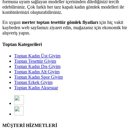
formuna uyum sağlayan modeller içerisinden dilediğinizi tercih
edebilirsiniz. Çok farklı her tarz kapalı kadın gömlek modelleri ile
kombinlerinizi oluşturabilirsiniz.
En uygun
merter toptan tesettür gömlek fiyatları
için hiç vakit
kaybeden web sayfamızı ziyaret edin, mağazanız için ekonomik bir
alışveriş yapın.
Toptan Kategorileri
Toptan Kadın Üst Giyim
Toptan Tesettür Giyim
Toptan Kadın Dış Giyim
Toptan Kadın Alt Giyim
Toptan Kadın Spor Giyim
Toptan Erkek Giyim
Toptan Kadın Aksesuar
MÜŞTERİ HİZMETLERİ