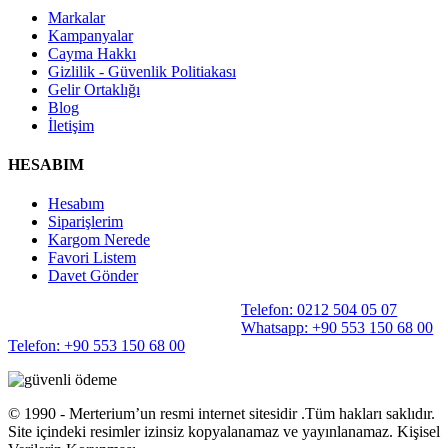
Markalar
Kampanyalar
Cayma Hakkı
Gizlilik - Güvenlik Politiakası
Gelir Ortaklığı
Blog
İletişim
HESABIM
Hesabım
Siparişlerim
Kargom Nerede
Favori Listem
Davet Gönder
Telefon: 0212 504 05 07
Whatsapp: +90 553 150 68 00
Telefon: +90 553 150 68 00
©️ 1990 - Merterium’un resmi internet sitesidir .Tüm hakları saklıdır.
Site içindeki resimler izinsiz kopyalanamaz ve yayınlanamaz. Kişisel