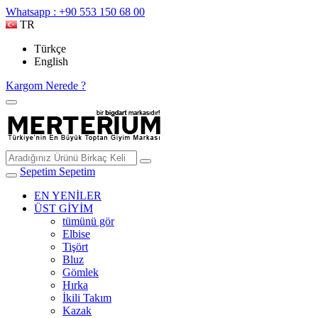
Whatsapp : +90 553 150 68 00
TR
Türkçe
English
Kargom Nerede ?
Sepetim
Sepetim
EN YENİLER
ÜST GİYİM
tümünü gör
Elbise
Tişört
Bluz
Gömlek
Hırka
İkili Takım
Kazak