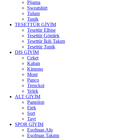
Pijama
Sweatshirt
Tulum
Tunik
TESETTÜR GİYİM
Tesettür Elbise
Tesettür Gömlek
Tesettür İkili Takım
Tesettür Tunik
DIŞ GİYİM
Ceket
Kaban
Kimono
Mont
Panço
Trençkot
Yelek
ALT GİYİM
Pantolon
Etek
Şort
Tayt
SPOR GİYİM
Eşofman Altı
Eşofman Takımı