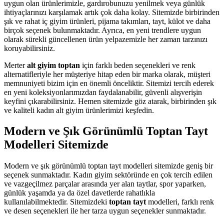
uygun olan ürünlerimizle, gardırobunuzu yenilmek veya günlük
ihtiyaçlarınızı karşılamak artık çok daha kolay. Sitemizde birbirinden
şık ve rahat iç giyim ürünleri, pijama takımları, tayt, külot ve daha
birçok seçenek bulunmaktadır. Ayrıca, en yeni trendlere uygun
olarak sürekli güncellenen ürün yelpazemizle her zaman tarzınızı
koruyabilirsiniz.
Merter
alt giyim toptan
için farklı beden seçenekleri ve renk
alternatifleriyle her müşteriye hitap eden bir marka olarak, müşteri
memnuniyeti bizim için en önemli önceliktir. Sitemizi tercih ederek
en yeni koleksiyonlarımızdan faydalanabilir, güvenli alışverişin
keyfini çıkarabilirsiniz. Hemen sitemizde göz atarak, birbirinden şık
ve kaliteli kadın alt giyim ürünlerimizi keşfedin.
Modern ve Şık Görünümlü Toptan Tayt
Modelleri Sitemizde
Modern ve şık görünümlü toptan tayt modelleri sitemizde geniş bir
seçenek sunmaktadır. Kadın giyim sektöründe en çok tercih edilen
ve vazgeçilmez parçalar arasında yer alan taytlar, spor yaparken,
günlük yaşamda ya da özel davetlerde rahatlıkla
kullanılabilmektedir. Sitemizdeki
toptan tayt
modelleri, farklı renk
ve desen seçenekleri ile her tarza uygun seçenekler sunmaktadır.