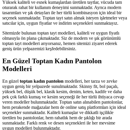
Yüksek kaliteli ve esnek kumaşlardan üretilen taytlar, vücuda tam
oturarak rahat bir kullanım deneyimi sunmaktadır. Ayrıca modern
tasarımları ve şık detayları ile her türlü kombinasyon için ideal bir
seçenek sunmaktadır. Toptan tayt satın almak isteyen işletmeler veya
satıcılar için, uygun fiyatlar ve indirim seçenekleri sunmaktayız.
Sitemizde bulunan toptan tayt modelleri, kaliteli ve uygun fiyatlı
olmasıyla ön plana çıkmaktadır. Siz de modern ve şık görünümlü
toptan tayt modelleri arıyorsanız, hemen sitemizi ziyaret ederek
geniş ürün yelpazemizi keşfedebilirsiniz.
En Güzel Toptan Kadın Pantolon
Modelleri
En güzel
toptan kadın pantolon
modelleri, her tarza ve zevke
uygun geniş bir yelpazede sunulmaktadır. Skinny fit, bol paçalı,
yüksek bel, düşük bel, klasik kesim, denim, keten, kadife ve daha
pek çok farklı kumaş ve kesim seçeneği ile her türlü ihtiyaca cevap
veren modeller bulunmaktadır. Toptan satın alınabilen pantolonlar,
hem perakende mağazalar hem de online satış platformları için ideal
seçenekler sunmaktadır. Kaliteli kumaşlar ve dikkatli işçilikle
üretilen bu pantolonlar, hem rahatlık hem de şıklığı bir arada
sunmaktadır. Farklı renk ve desen seçenekleri ile her mevsime
uygun modelleri bulunmaktadır.