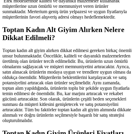
Etek modellerinde kaliteli ve dayanıklı malzemeler kullanarak
müşterilerine uzun ömürlü ve memnuniyet veren ürünler
sunmaktadır. Merterium geniş ürün yelpazesi ve uygun fiyatlarıyla
müşterilerinin favori alışveriş adresi olmayı hedeflemektedir.
Toptan Kadın Alt Giyim Alırken Nelere
Dikkat Edilmeli?
Toptan kadın alt giyim alırken dikkat edilmesi gereken birkaç önemli
unsur bulunmaktadır. Öncelikle, kaliteli ve dayanıklı malzemelerden
üretilmiş olan ürünler tercih edilmelidir. Bu, ürünlerin uzun ömürlü
olmalarını sağlayacak ve müşteri memnuniyetini artıracaktır. Ayrıca,
satın alınacak ürünlerin modaya uygun ve trendlere uygun olması da
oldukça önemlidir. Müşterilerin beklentilerini karşılayacak ve satış
potansiyelini artıracak olan ürünler seçilmelidir. Aynı zamanda,
toptan alım yapıldığında, ürünlerin toplu bir şekilde uygun fiyatlarla
temin edilmesi de önemlidir. Bu, kar marjını artıracak ve rekabet
gücünü artıracaktır. Son olarak, ürünlerin çeşitli beden seçenekleri
sunması da müşteri kitlesini genişletecek ve satış potansiyelini
artıracaktır. Tüm bu faktörler toptan kadın alt giyim alımında dikkate
alınmalı ve doğru ürünlerin seçilmesiyle başarılı bir satış stratejisi
oluşturulmalıdır.
Toptan Kadın Giyim Ürünleri Fiyatları