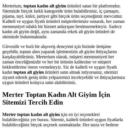
Merterium,
toptan kadın alt giyim
ürünleri satan bir platformdur.
Sitemizde birçok farklı kategoride ürün bulabilirsiniz, iç çamaşırı,
pijama, tayt, külot, jartiyer gibi birçok ürün seçeneğimiz mevcuttur.
Kaliteli ve uygun fiyatlı ürünleri müşterilerimize sunarak, her zaman
memnuniyet odaklı bir hizmet anlayışını benimsemekteyiz. Sadece
kadın alt giyim değil, aynı zamanda erkek alt giyim ürünleri de
sitemizde bulunmaktadır.
Güvenilir ve hızlı bir alışveriş deneyimi için bizimle iletişime
geçebilir, toptan alım yaparak işletmenizin alt giyim ihtiyaçlarını
karşılayabilirsiniz. Merterium olarak, müşteri memnuniyeti her
zaman önceliğimizdir ve her bir ürünün kalitesine ve müşteri
beklentilerine önem vermekteyiz. Siz de kaliteli ve uygun fiyatlı
kadın
toptan alt giyim
ürünleri satın almak istiyorsanız, sitemizi
ziyaret ederek geniş ürün yelpazemizi inceleyebilir ve ihtiyaçlarınıza
uygun ürünleri kolayca satın alabilirsiniz.
Merter Toptan Kadın Alt Giyim İçin
Sitemizi Tercih Edin
Merter toptan kadın alt giyim
için en iyi seçenekleri
bulabileceğiniz yer burası. Sitemiz, kaliteli ürünleri uygun fiyatlarla
bulabileceğiniz birçok seçenek sunmaktadır. Her tarza ve bedene