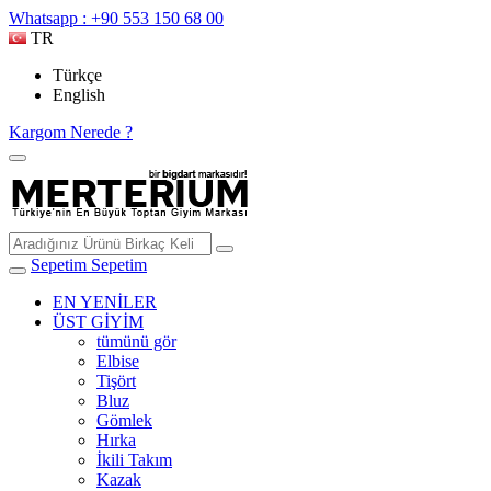
Whatsapp : +90 553 150 68 00
TR
Türkçe
English
Kargom Nerede ?
Sepetim
Sepetim
EN YENİLER
ÜST GİYİM
tümünü gör
Elbise
Tişört
Bluz
Gömlek
Hırka
İkili Takım
Kazak