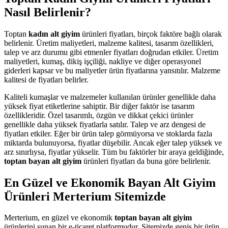
Nasıl Belirlenir?
Toptan
kadın alt giyim
ürünleri fiyatları, birçok faktöre bağlı olarak
belirlenir. Üretim maliyetleri, malzeme kalitesi, tasarım özellikleri,
talep ve arz durumu gibi etmenler fiyatları doğrudan etkiler. Üretim
maliyetleri, kumaş, dikiş işçiliği, nakliye ve diğer operasyonel
giderleri kapsar ve bu maliyetler ürün fiyatlarına yansıtılır. Malzeme
kalitesi de fiyatları belirler.
Kaliteli kumaşlar ve malzemeler kullanılan ürünler genellikle daha
yüksek fiyat etiketlerine sahiptir. Bir diğer faktör ise tasarım
özellikleridir. Özel tasarımlı, özgün ve dikkat çekici ürünler
genellikle daha yüksek fiyatlarla satılır. Talep ve arz dengesi de
fiyatları etkiler. Eğer bir ürün talep görmüyorsa ve stoklarda fazla
miktarda bulunuyorsa, fiyatlar düşebilir. Ancak eğer talep yüksek ve
arz sınırlıysa, fiyatlar yükselir. Tüm bu faktörler bir araya geldiğinde,
toptan bayan alt giyim
ürünleri fiyatları da buna göre belirlenir.
En Güzel ve Ekonomik Bayan Alt Giyim
Ürünleri Merterium Sitemizde
Merterium, en güzel ve ekonomik
toptan bayan alt giyim
ürünlerini sunan bir e-ticaret platformudur. Sitemizde geniş bir ürün