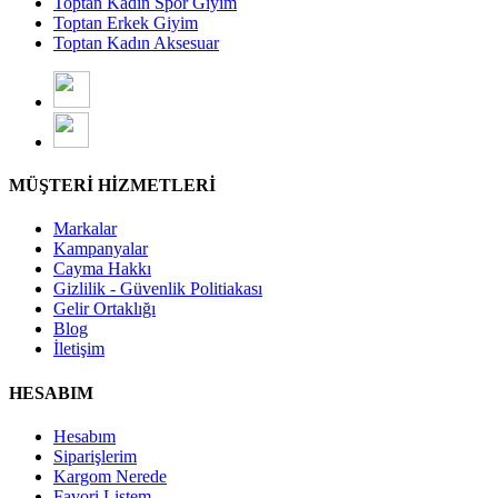
Toptan Kadın Spor Giyim
Toptan Erkek Giyim
Toptan Kadın Aksesuar
MÜŞTERİ HİZMETLERİ
Markalar
Kampanyalar
Cayma Hakkı
Gizlilik - Güvenlik Politiakası
Gelir Ortaklığı
Blog
İletişim
HESABIM
Hesabım
Siparişlerim
Kargom Nerede
Favori Listem