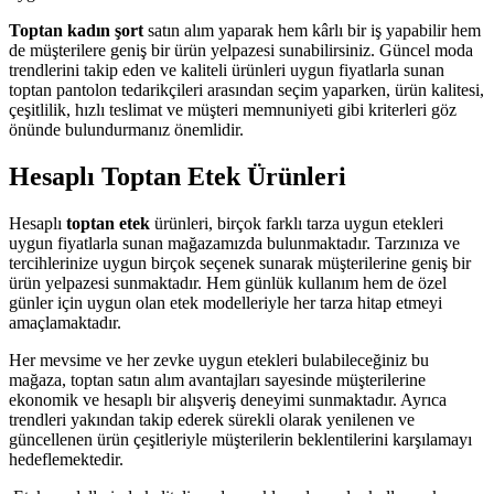
Toptan kadın şort
satın alım yaparak hem kârlı bir iş yapabilir hem
de müşterilere geniş bir ürün yelpazesi sunabilirsiniz. Güncel moda
trendlerini takip eden ve kaliteli ürünleri uygun fiyatlarla sunan
toptan pantolon tedarikçileri arasından seçim yaparken, ürün kalitesi,
çeşitlilik, hızlı teslimat ve müşteri memnuniyeti gibi kriterleri göz
önünde bulundurmanız önemlidir.
Hesaplı Toptan Etek Ürünleri
Hesaplı
toptan etek
ürünleri, birçok farklı tarza uygun etekleri
uygun fiyatlarla sunan mağazamızda bulunmaktadır. Tarzınıza ve
tercihlerinize uygun birçok seçenek sunarak müşterilerine geniş bir
ürün yelpazesi sunmaktadır. Hem günlük kullanım hem de özel
günler için uygun olan etek modelleriyle her tarza hitap etmeyi
amaçlamaktadır.
Her mevsime ve her zevke uygun etekleri bulabileceğiniz bu
mağaza, toptan satın alım avantajları sayesinde müşterilerine
ekonomik ve hesaplı bir alışveriş deneyimi sunmaktadır. Ayrıca
trendleri yakından takip ederek sürekli olarak yenilenen ve
güncellenen ürün çeşitleriyle müşterilerin beklentilerini karşılamayı
hedeflemektedir.