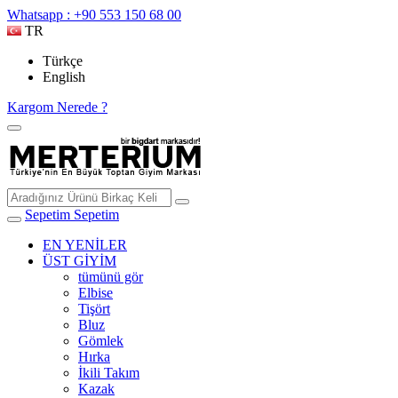
Whatsapp : +90 553 150 68 00
TR
Türkçe
English
Kargom Nerede ?
Sepetim
Sepetim
EN YENİLER
ÜST GİYİM
tümünü gör
Elbise
Tişört
Bluz
Gömlek
Hırka
İkili Takım
Kazak