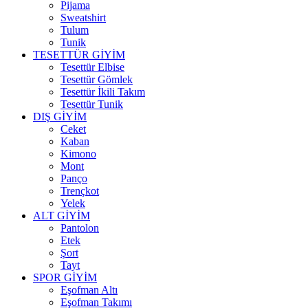
Pijama
Sweatshirt
Tulum
Tunik
TESETTÜR GİYİM
Tesettür Elbise
Tesettür Gömlek
Tesettür İkili Takım
Tesettür Tunik
DIŞ GİYİM
Ceket
Kaban
Kimono
Mont
Panço
Trençkot
Yelek
ALT GİYİM
Pantolon
Etek
Şort
Tayt
SPOR GİYİM
Eşofman Altı
Eşofman Takımı