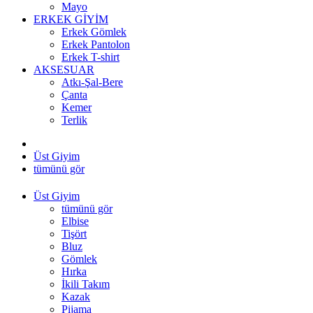
Mayo
ERKEK GİYİM
Erkek Gömlek
Erkek Pantolon
Erkek T-shirt
AKSESUAR
Atkı-Şal-Bere
Çanta
Kemer
Terlik
Üst Giyim
tümünü gör
Üst Giyim
tümünü gör
Elbise
Tişört
Bluz
Gömlek
Hırka
İkili Takım
Kazak
Pijama