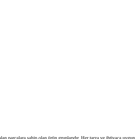
lan parçalara sahip olan ürün gruplarıdır. Her tarza ve ihtiyaca uygun