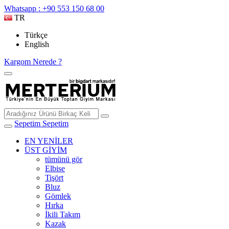
Whatsapp : +90 553 150 68 00
TR
Türkçe
English
Kargom Nerede ?
Sepetim
Sepetim
EN YENİLER
ÜST GİYİM
tümünü gör
Elbise
Tişört
Bluz
Gömlek
Hırka
İkili Takım
Kazak