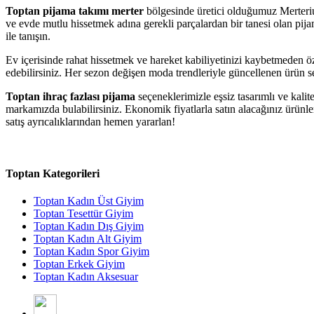
Toptan pijama takımı merter
bölgesinde üretici olduğumuz Merteri
ve evde mutlu hissetmek adına gerekli parçalardan bir tanesi olan pijam
ile tanışın.
Ev içerisinde rahat hissetmek ve hareket kabiliyetinizi kaybetmeden 
edebilirsiniz. Her sezon değişen moda trendleriyle güncellenen ürün se
Toptan ihraç fazlası pijama
seçeneklerimizle eşsiz tasarımlı ve kali
markamızda bulabilirsiniz. Ekonomik fiyatlarla satın alacağınız ürünler
satış ayrıcalıklarından hemen yararlan!
Toptan Kategorileri
Toptan Kadın Üst Giyim
Toptan Tesettür Giyim
Toptan Kadın Dış Giyim
Toptan Kadın Alt Giyim
Toptan Kadın Spor Giyim
Toptan Erkek Giyim
Toptan Kadın Aksesuar