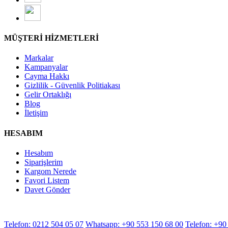
MÜŞTERİ HİZMETLERİ
Markalar
Kampanyalar
Cayma Hakkı
Gizlilik - Güvenlik Politiakası
Gelir Ortaklığı
Blog
İletişim
HESABIM
Hesabım
Siparişlerim
Kargom Nerede
Favori Listem
Davet Gönder
Telefon: 0212 504 05 07
Whatsapp: +90 553 150 68 00
Telefon: +90