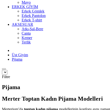
Mayo
ERKEK GİYİM
Erkek Gömlek
Erkek Pantolon
Erkek T-shirt
AKSESUAR
Atkı-Şal-Bere
Çanta
Kemer
Terlik
Üst Giyim
Pijama
Filtre
Pijama
Merter Toptan Kadın Pijama Modelleri
Merterium’da
toptan kadın pijama
modellerinin konforu aynı zamanda