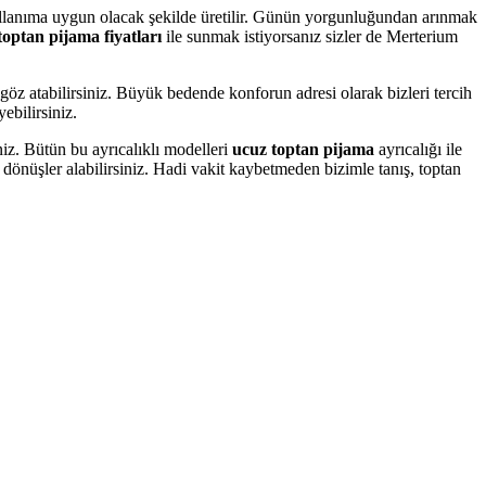
llanıma uygun olacak şekilde üretilir. Günün yorgunluğundan arınmak
toptan pijama fiyatları
ile sunmak istiyorsanız sizler de Merterium
göz atabilirsiniz. Büyük bedende konforun adresi olarak bizleri tercih
ebilirsiniz.
niz. Bütün bu ayrıcalıklı modelleri
ucuz toptan pijama
ayrıcalığı ile
i dönüşler alabilirsiniz. Hadi vakit kaybetmeden bizimle tanış, toptan