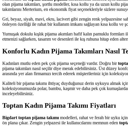
olan pijama takımları, şortlu modeller, kısa kollu ya da uzun kollu pija
takımlarını Merterium, en ekonomik fiyat seçenekleriyle sizlere sunuy
Gri, beyaz, siyah, mavi, ekru, lacivert gibi zengin renk yelpazesine s
önleyen özelliği ile rahat bir kullanım imkanı sağlayan kısa kollu ve şo
Yumuşak dokulu kışlık pijama akımları hafif kalın pamuklu formları ile
etmenizi sağlarken, tasarım ve desenleri ile kış ruhuna hitap eden altern
Konforlu Kadın Pijama Takımları Nasıl Te
Kadınları mutlu eden pek çok pijama seçeneği vardır. Doğru bir
topt
pijama takımları nasıl seçilir diye merak edebilirsiniz. Üst düzey kon
arasında yer alan firmamızı tercih ederek müşterileriniz için koleksiyo
Kaliteli bir pijama takımı ihtiyaç duyduğunuz derin uykuyu almak için
koleksiyonumuzda polar, bambu, kaşmir ve daha pek çok kumaşlardan ü
inceleyebilirsiniz.
Toptan Kadın Pijama Takımı Fiyatları
Bigdart toptan pijama takımı
modelleri, rahat ve ferah bir uyku içi
ön plana çıkar. Zengin yelpazesi ile kullanıcılarını memnun eden
topt