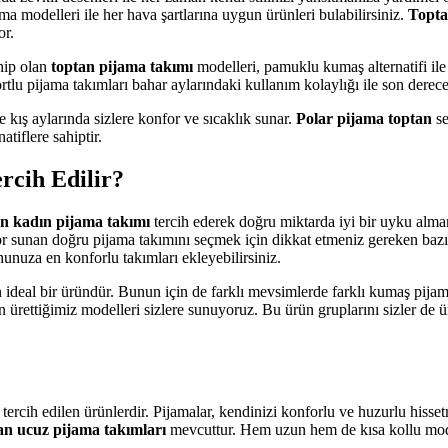
ma modelleri ile her hava şartlarına uygun ürünleri bulabilirsiniz.
Topta
or.
ahip olan
toptan pijama takımı
modelleri, pamuklu kumaş alternatifi il
rtlu pijama takımları bahar aylarındaki kullanım kolaylığı ile son derece 
 kış aylarında sizlere konfor ve sıcaklık sunar.
Polar pijama toptan
s
atiflere sahiptir.
rcih Edilir?
an kadın pijama takımı
tercih ederek doğru miktarda iyi bir uyku alman
for sunan doğru pijama takımını seçmek için dikkat etmeniz gereken bazı 
nunuza en konforlu takımları ekleyebilirsiniz.
 ideal bir üründür. Bunun için de farklı mevsimlerde farklı kumaş pijama
rettiğimiz modelleri sizlere sunuyoruz. Bu ürün gruplarını sizler de 
n tercih edilen ürünlerdir. Pijamalar, kendinizi konforlu ve huzurlu his
an ucuz pijama takımları
mevcuttur. Hem uzun hem de kısa kollu model