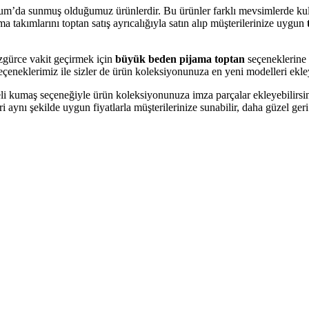
um’da sunmuş olduğumuz ürünlerdir. Bu ürünler farklı mevsimlerde ku
a takımlarını toptan satış ayrıcalığıyla satın alıp müşterilerinize uygun
özgürce vakit geçirmek için
büyük beden pijama toptan
seçeneklerine 
çeneklerimiz ile sizler de ürün koleksiyonunuza en yeni modelleri ekley
teli kumaş seçeneğiyle ürün koleksiyonunuza imza parçalar ekleyebilirsi
i aynı şekilde uygun fiyatlarla müşterilerinize sunabilir, daha güzel ger