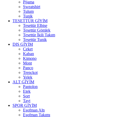
Pijama
Sweatshirt
Tulum
Tunik
TESETTÜR GİYİM
Tesettür Elbise
Tesettür Gömlek
Tesettür İkili Takım
Tesettür Tunik
DIŞ GİYİM
Ceket
Kaban
Kimono
Mont
Panço
Trençkot
Yelek
ALT GİYİM
Pantolon
Etek
Şort
Tayt
SPOR GİYİM
Eşofman Altı
Eşofman Takımı