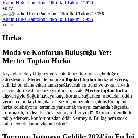
Kadın Hırka Pantolon Triko İkili Takım 15956
+KDV
Kadın Hırka Pantolon Triko İkili Takım 15956
+KDV
Hırka
Moda ve Konforun Buluştuğu Yer:
Merter Toptan Hırka
Kış aylarında şıklığınızı ve sıcaklığınızı korumak için doğru
adrestesiniz! Merter’de bulunan
Bigdart toptan hırka
alışverişi,
stilinizi ön plana çıkarmanızı sağlayacak en trend ve uygun fiyatlı
seçenekleri keşfetmenize yardımcı olacak.
Merter toptan hırka
alışverişiyle Soğuk havaya karşı koruma sağlarken, modadan ödün
vermemenin keyfini çıkarın. Sizin için özenle seçilmiş bu toptan
hırka koleksiyonu, tarzınızı yansıtmak ve aynı zamanda bütçenizi
korumak için ideal bir fırsat sunuyor. İleriye dönük moda trendlerini
takip ederken, konforunuzdan ödün vermeyin. Bu kış hem sıcak
kalın hem de tarzınızla öne çıkın!
Tarzınızı Isıtmaya Geldik: 2024'ün En İyi