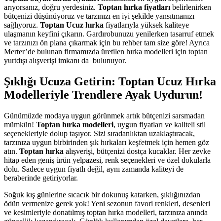
arıyorsanız, doğru yerdesiniz.
Toptan hırka fiyatları
belirlenirken
bütçenizi düşünüyoruz ve tarzınızı en iyi şekilde yansıtmanızı
sağlıyoruz.
Toptan Ucuz hırka
fiyatlarıyla yüksek kaliteye
ulaşmanın keyfini çıkarın. Gardırobunuzu yenilerken tasarruf etmek
ve tarzınızı ön plana çıkarmak için bu rehber tam size göre! Ayrıca
Merter’de bulunan firmamızda üretilen hırka modelleri için toptan
yurtdışı alışverişi imkanı da bulunuyor.
Şıklığı Ucuza Getirin: Toptan Ucuz Hırka
Modelleriyle Trendlere Ayak Uydurun!
Günümüzde modaya uygun görünmek artık bütçenizi sarsmadan
mümkün!
Toptan hırka modelleri
, uygun fiyatları ve kaliteli stil
seçenekleriyle dolup taşıyor. Sizi sıradanlıktan uzaklaştıracak,
tarzınıza uygun birbirinden şık hırkaları keşfetmek için hemen göz
atın.
Toptan hırka
alışverişi, bütçenizi dostça kucaklar. Her zevke
hitap eden geniş ürün yelpazesi, renk seçenekleri ve özel dokularla
dolu. Sadece uygun fiyatlı değil, aynı zamanda kaliteyi de
beraberinde getiriyorlar.
Soğuk kış günlerine sıcacık bir dokunuş katarken, şıklığınızdan
ödün vermenize gerek yok! Yeni sezonun favori renkleri, desenleri
ve kesimleriyle donatılmış toptan hırka modelleri, tarzınıza anında