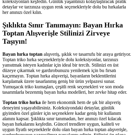
koleksiyonları keşfedin. Günlük yaşantınızı kolaylaştıracak pratik
detaylar ve tarzınıza uygun renk seçenekleriyle dolu bu hırkalarla
her anınızı özel kılın.
Şıklıkta Sınır Tanımayın: Bayan Hırka
Toptan Alışverişle Stilinizi Zirveye
Taşıyın!
Bayan hırka toptan
alışveriş, şıklık ve tasarrufu bir araya getiriyor.
Toptan triko hırka seçenekleriyle dolu koleksiyonlar, tarzınızı
yansıtmak isteyen kadınlar için ideal bir tercih. Stilinizi en üst
düzeye çıkarmak ve gardırobunuzu yenilemek için bu fırsatı
kaçırmayın. Toptan hırka alışverişi, bayanların beklentilerini
karşılamak üzere tasarlanmış geniş bir ürün yelpazesi sunar.
Yumuşacık triko kumaşları, çeşitli renk seçenekleri ve son moda
tasarımlarla bezenmiş bayan hırka modelleri, her zevke hitap eder.
Toptan triko hırka
ile hem ekonomik hem de şık bir alışveriş
deneyimi yaşayabilirsiniz. Koleksiyondaki detaylar, günlük
giyimden özel günler için seçeneklere kadar geniş bir kullanım
alanını kapsar. Şıklıkta sınır tanımadan, her anınızı özel kılacak
bayan hırkalarını keşfedin. Güncel trendlere uygun, kaliteli ve
uygun fiyatlı seçeneklerle dolu olan bayan hırka toptan alışverişle,
gardırobunuzun vazgeçilmez parçalarını edinin. Stilinizi ön plana