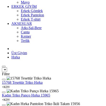
Mayo
ERKEK GİYİM
Erkek Gömlek
Erkek Pantolon
Erkek T-shirt
AKSESUAR
Atkı-Şal-Bere
Çanta
Kemer
Terlik
Üst Giyim
Hırka
Filtre
15768 Tesettür Triko Hırka
+KDV
Kadın Triko Panço Hırka 15965
+KDV