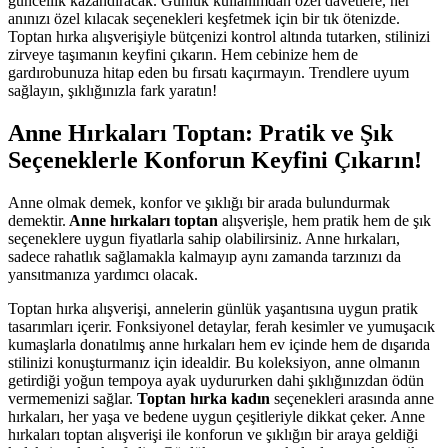
güncellik kazandıracak. Günlük kullanımdan özel davetlere, her
anınızı özel kılacak seçenekleri keşfetmek için bir tık ötenizde.
Toptan hırka alışverişiyle bütçenizi kontrol altında tutarken, stilinizi
zirveye taşımanın keyfini çıkarın. Hem cebinize hem de
gardırobunuza hitap eden bu fırsatı kaçırmayın. Trendlere uyum
sağlayın, şıklığınızla fark yaratın!
Anne Hırkaları Toptan: Pratik ve Şık
Seçeneklerle Konforun Keyfini Çıkarın!
Anne olmak demek, konfor ve şıklığı bir arada bulundurmak
demektir.
Anne hırkaları toptan
alışverişle, hem pratik hem de şık
seçeneklere uygun fiyatlarla sahip olabilirsiniz. Anne hırkaları,
sadece rahatlık sağlamakla kalmayıp aynı zamanda tarzınızı da
yansıtmanıza yardımcı olacak.
Toptan hırka alışverişi, annelerin günlük yaşantısına uygun pratik
tasarımları içerir. Fonksiyonel detaylar, ferah kesimler ve yumuşacık
kumaşlarla donatılmış anne hırkaları hem ev içinde hem de dışarıda
stilinizi konuşturmanız için idealdir. Bu koleksiyon, anne olmanın
getirdiği yoğun tempoya ayak uydururken dahi şıklığınızdan ödün
vermemenizi sağlar.
Toptan hırka kadın
seçenekleri arasında anne
hırkaları, her yaşa ve bedene uygun çeşitleriyle dikkat çeker. Anne
hırkaları toptan alışverişi ile konforun ve şıklığın bir araya geldiği