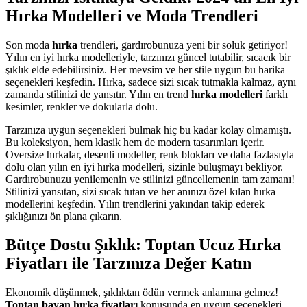
Hırka Modelleri ve Moda Trendleri
Son moda
hırka
trendleri, gardırobunuza yeni bir soluk getiriyor!
Yılın en iyi hırka modelleriyle, tarzınızı güncel tutabilir, sıcacık bir
şıklık elde edebilirsiniz. Her mevsim ve her stile uygun bu harika
seçenekleri keşfedin. Hırka, sadece sizi sıcak tutmakla kalmaz, aynı
zamanda stilinizi de yansıtır. Yılın en trend
hırka modelleri
farklı
kesimler, renkler ve dokularla dolu.
Tarzınıza uygun seçenekleri bulmak hiç bu kadar kolay olmamıştı.
Bu koleksiyon, hem klasik hem de modern tasarımları içerir.
Oversize hırkalar, desenli modeller, renk blokları ve daha fazlasıyla
dolu olan yılın en iyi hırka modelleri, sizinle buluşmayı bekliyor.
Gardırobunuzu yenilemenin ve stilinizi güncellemenin tam zamanı!
Stilinizi yansıtan, sizi sıcak tutan ve her anınızı özel kılan hırka
modellerini keşfedin. Yılın trendlerini yakından takip ederek
şıklığınızı ön plana çıkarın.
Bütçe Dostu Şıklık: Toptan Ucuz Hırka
Fiyatları ile Tarzınıza Değer Katın
Ekonomik düşünmek, şıklıktan ödün vermek anlamına gelmez!
Toptan bayan hırka fiyatları
konusunda en uygun seçenekleri