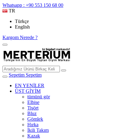
Whatsapp : +90 553 150 68 00
TR
Türkçe
English
Kargom Nerede ?
Sepetim
Sepetim
EN YENİLER
ÜST GİYİM
tümünü gör
Elbise
Tişört
Bluz
Gömlek
Hırka
İkili Takım
Kazak