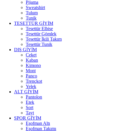
Pijama
Sweatshirt
Tulum
Tunik
TESETTÜR GİYİM
Tesettür Elbise
Tesettür Gömlek
Tesettür İkili Takım
Tesettür Tunik
DIŞ GİYİM
Ceket
Kaban
Kimono
Mont
Panço
Trençkot
Yelek
ALT GİYİM
Pantolon
Etek
Şort
Tayt
SPOR GİYİM
Eşofman Altı
Eşofman Takımı