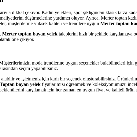
rıyla dikkat çekiyor. Kadın yelekleri, spor şıklığından klasik tarza kada
 maliyetlerini düşürmelerine yardımcı oluyor. Ayrıca, Merter toptan ka
ler, müşterilerine yüksek kaliteli ve trendlere uygun
Merter toptan ka
ak
Merter toptan bayan yelek
taleplerini hızlı bir şekilde karşılamaya 
olarak öne çıkıyor.
nar. Müşterilerimizin moda trendlerine uygun seçenekler bulabilmeleri i
 arasından seçim yapabilirsiniz.
 alabilir ve işletmeniz için karlı bir seçenek oluşturabilirsiniz. Ürünleri
Toptan bayan yelek
fiyatlarımızı öğrenmek ve koleksiyonumuzu ince
 beklentilerini karşılamak için her zaman en uygun fiyat ve kaliteli ür