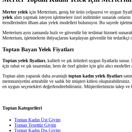
Merter yelek
için Merterium, geniş bir ürün yelpazesi ve uygun fiyatla
yelek
alım yapmak isteyen işletmelere özel indirimler sunarak onların
trendlerinden ilham alan yelek modelleri bulunuyor. Bu sayede işletme
Merterium aynı zamanda hızlı ve güvenilir bir teslimat hizmeti sunar
Merterium, işletmelerin ihtiyaçlarını karşılayan güvenilir bir tedarikçi 
Toptan Bayan Yelek Fiyatları
Toptan yelek fiyatları
, kaliteli ve şık ürünleri uygun fiyatlarla su
için rahat ve şık tasarımlar, hem de özel günler için göz alıcı modeller
Toptan alım yaparak daha avantajlı
toptan kadın yelek fiyatları
satın
memnuniyetini artırabilir ve sadık bir müşteri kitlesi oluşturabilirsiniz.
en uygun seçenekleri değerlendirebilirsiniz. Müşterilerimizin talep ve
Toptan Kategorileri
Toptan Kadın Üst Giyim
Toptan Tesettür Giyim
Toptan Kadın Dış Giyim