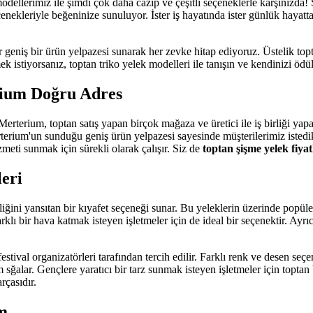
dellerimiz ile şimdi çok daha cazip ve çeşitli seçeneklerle karşınızda! 
çenekleriyle beğeninize sunuluyor. İster iş hayatında ister günlük hayat
r geniş bir ürün yelpazesi sunarak her zevke hitap ediyoruz. Üstelik to
 istiyorsanız, toptan triko yelek modelleri ile tanışın ve kendinizi ödül
rium Doğru Adres
Merterium, toptan satış yapan birçok mağaza ve üretici ile iş birliği yap
terium'un sunduğu geniş ürün yelpazesi sayesinde müşterilerimiz istedikl
zmeti sunmak için sürekli olarak çalışır. Siz de
toptan şişme yelek fiyat
eri
iliğini yansıtan bir kıyafet seçeneği sunar. Bu yeleklerin üzerinde popüle
farklı bir hava katmak isteyen işletmeler için de ideal bir seçenektir. A
stival organizatörleri tarafından tercih edilir. Farklı renk ve desen seçe
alar. Gençlere yaratıcı bir tarz sunmak isteyen işletmeler için toptan ba
rçasıdır.
um