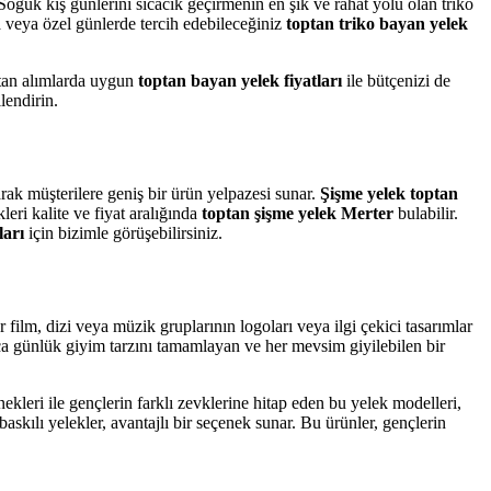
Soğuk kış günlerini sıcacık geçirmenin en şık ve rahat yolu olan triko
ta veya özel günlerde tercih edebileceğiniz
toptan triko bayan yelek
ptan alımlarda uygun
toptan bayan yelek fiyatları
ile bütçenizi de
lendirin.
arak müşterilere geniş bir ürün yelpazesi sunar.
Şişme yelek toptan
eri kalite ve fiyat aralığında
toptan şişme yelek Merter
bulabilir.
ları
için bizimle görüşebilirsiniz.
r film, dizi veya müzik gruplarının logoları veya ilgi çekici tasarımlar
yrıca günlük giyim tarzını tamamlayan ve her mevsim giyilebilen bir
nekleri ile gençlerin farklı zevklerine hitap eden bu yelek modelleri,
skılı yelekler, avantajlı bir seçenek sunar. Bu ürünler, gençlerin