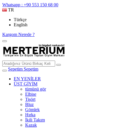
Whatsapp : +90 553 150 68 00
TR
Türkçe
English
Kargom Nerede ?
Sepetim
Sepetim
EN YENİLER
ÜST GİYİM
tümünü gör
Elbise
Tişört
Bluz
Gömlek
Hırka
İkili Takım
Kazak