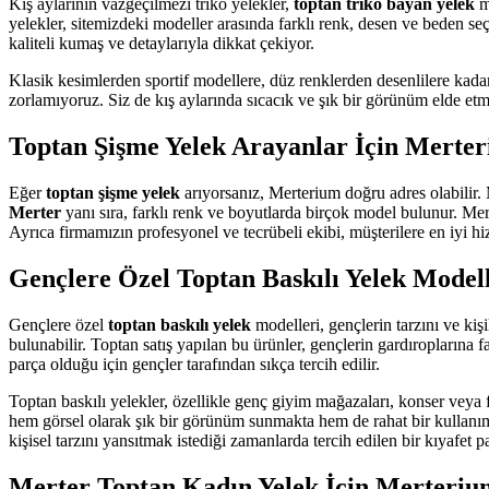
Kış aylarının vazgeçilmezi triko yelekler,
toptan triko bayan yelek
mo
yelekler, sitemizdeki modeller arasında farklı renk, desen ve beden se
kaliteli kumaş ve detaylarıyla dikkat çekiyor.
Klasik kesimlerden sportif modellere, düz renklerden desenlilere kada
zorlamıyoruz. Siz de kış aylarında sıcacık ve şık bir görünüm elde etmek
Toptan Şişme Yelek Arayanlar İçin Merte
Eğer
toptan şişme yelek
arıyorsanız, Merterium doğru adres olabilir. 
Merter
yanı sıra, farklı renk ve boyutlarda birçok model bulunur. Mer
Ayrıca firmamızın profesyonel ve tecrübeli ekibi, müşterilere en iyi hi
Gençlere Özel Toptan Baskılı Yelek Modell
Gençlere özel
toptan baskılı yelek
modelleri, gençlerin tarzını ve kiş
bulunabilir. Toptan satış yapılan bu ürünler, gençlerin gardıroplarına 
parça olduğu için gençler tarafından sıkça tercih edilir.
Toptan baskılı yelekler, özellikle genç giyim mağazaları, konser veya fe
hem görsel olarak şık bir görünüm sunmakta hem de rahat bir kullanım sğ
kişisel tarzını yansıtmak istediği zamanlarda tercih edilen bir kıyafet pa
Merter Toptan Kadın Yelek İçin Merteri