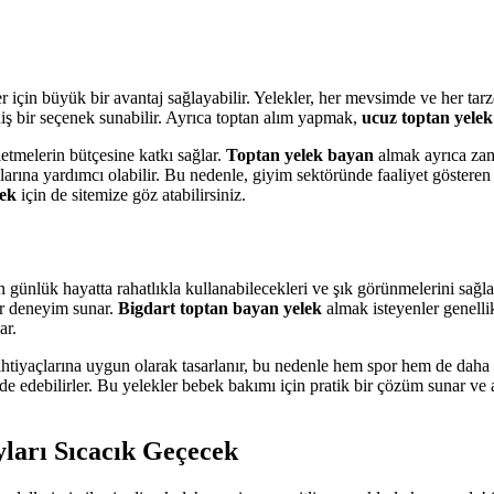
r için büyük bir avantaj sağlayabilir. Yelekler, her mevsimde ve her tar
eniş bir seçenek sunabilir. Ayrıca toptan alım yapmak,
ucuz toptan yelek 
şletmelerin bütçesine katkı sağlar.
Toptan yelek bayan
almak ayrıca zama
arına yardımcı olabilir. Bu nedenle, giyim sektöründe faaliyet gösteren i
lek
için de sitemize göz atabilirsiniz.
in günlük hayatta rahatlıkla kullanabilecekleri ve şık görünmelerini sa
ir deneyim sunar.
Bigdart toptan bayan yelek
almak isteyenler genelli
ar.
htiyaçlarına uygun olarak tasarlanır, bu nedenle hem spor hem de daha 
elde edebilirler. Bu yelekler bebek bakımı için pratik bir çözüm sunar ve
yları Sıcacık Geçecek