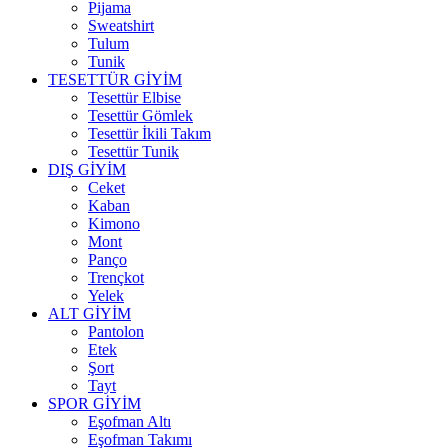
Pijama
Sweatshirt
Tulum
Tunik
TESETTÜR GİYİM
Tesettür Elbise
Tesettür Gömlek
Tesettür İkili Takım
Tesettür Tunik
DIŞ GİYİM
Ceket
Kaban
Kimono
Mont
Panço
Trençkot
Yelek
ALT GİYİM
Pantolon
Etek
Şort
Tayt
SPOR GİYİM
Eşofman Altı
Eşofman Takımı