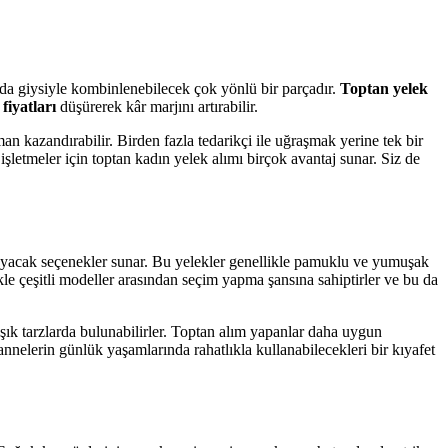
zda giysiyle kombinlenebilecek çok yönlü bir parçadır.
Toptan yelek
fiyatları
düşürerek kâr marjını artırabilir.
n kazandırabilir. Birden fazla tedarikçi ile uğraşmak yerine tek bir
şletmeler için toptan kadın yelek alımı birçok avantaj sunar. Siz de
ğlayacak seçenekler sunar. Bu yelekler genellikle pamuklu ve yumuşak
kle çeşitli modeller arasından seçim yapma şansına sahiptirler ve bu da
şık tarzlarda bulunabilirler. Toptan alım yapanlar daha uygun
 annelerin günlük yaşamlarında rahatlıkla kullanabilecekleri bir kıyafet