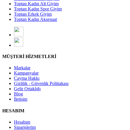
Toptan Kadın Alt Giyim
Toptan Kadın Spor Giyim
Toptan Erkek Giyim
Toptan Kadın Aksesuar
MÜŞTERİ HİZMETLERİ
Markalar
Kampanyalar
Cayma Hakkı
Gizlilik - Güvenlik Politiakası
Gelir Ortaklığı
Blog
İletişim
HESABIM
Hesabım
Siparişlerim