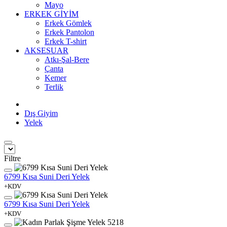
Mayo
ERKEK GİYİM
Erkek Gömlek
Erkek Pantolon
Erkek T-shirt
AKSESUAR
Atkı-Şal-Bere
Çanta
Kemer
Terlik
Dış Giyim
Yelek
Filtre
6799 Kısa Suni Deri Yelek
+KDV
6799 Kısa Suni Deri Yelek
+KDV