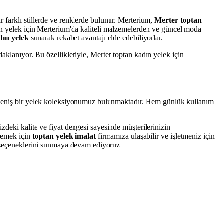
r farklı stillerde ve renklerde bulunur. Merterium,
Merter toptan
dın yelek için Merterium'da kaliteli malzemelerden ve güncel moda
dın yelek
sunarak rekabet avantajı elde edebiliyorlar.
odaklanıyor. Bu özellikleriyle, Merter toptan kadın yelek için
çin geniş bir yelek koleksiyonumuz bulunmaktadır. Hem günlük kullanım
mizdeki kalite ve fiyat dengesi sayesinde müşterilerinizin
lemek için
toptan yelek imalat
firmamıza ulaşabilir ve işletmeniz için
ün seçeneklerini sunmaya devam ediyoruz.