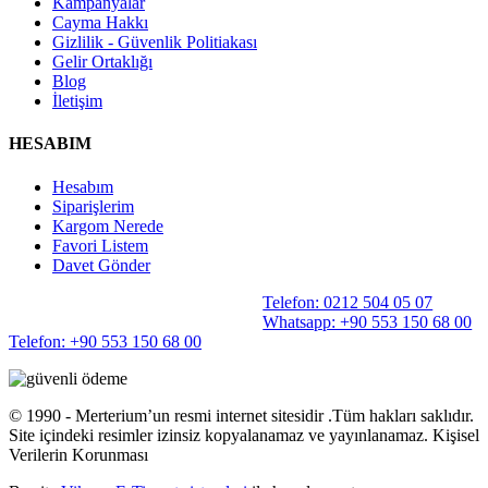
Kampanyalar
Cayma Hakkı
Gizlilik - Güvenlik Politiakası
Gelir Ortaklığı
Blog
İletişim
HESABIM
Hesabım
Siparişlerim
Kargom Nerede
Favori Listem
Davet Gönder
Telefon: 0212 504 05 07
Whatsapp: +90 553 150 68 00
Telefon: +90 553 150 68 00
©️ 1990 - Merterium’un resmi internet sitesidir .Tüm hakları saklıdır.
Site içindeki resimler izinsiz kopyalanamaz ve yayınlanamaz. Kişisel
Verilerin Korunması