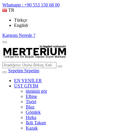
Whatsapp : +90 553 150 68 00
TR
Türkçe
English
Kargom Nerede ?
Sepetim
Sepetim
EN YENİLER
ÜST GİYİM
tümünü gör
Elbise
Tişört
Bluz
Gömlek
Hırka
İkili Takım
Kazak