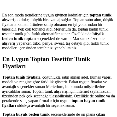
En son moda trendlerine uygun giyinen kadınlar için
toptan tunik
alışverişi oldukça büyük bir avantaj sağlar. Toptan satın alım, düşük
fiyatlarla kaliteli ürünlere sahip olmanın en iyi yollarından bir
tanesidir. Pek çok toptancı gibi Merterium da, toptan kadın tunik,
tesettür tunik gibi farklı alternatifler sunar. Özellikle de
büyük
beden tunik toptan
seçenekleri de vardır. Markamız üzerinden
alışveriş yaparken triko, penye, sweat, taş detaylı gibi farklı tunik
modelleri içerisinden tercihinizi yapabilirsiniz.
En Uygun Toptan Tesettür Tunik
Fiyatları
Toptan tunik fiyatları,
çoğunlukla satın alınan adet, kumaş yapısı,
modeli ve rengine göre farklılık gösterir. Fakat uygun fiyatlar ve
avantajlı seçenekler sunan Merterium, bu konuda müşterilerine
ayrıcalıklar sunar. Toptan tunik alışverişi için internet sayfamızdan
üzerinden pek çok seçeneğe ulaşabilirsiniz. Özellikle de online ya da
perakende satış yapan firmalar için uygun
toptan bayan tunik
fiyatları
oldukça avantajlı bir seçenek sunar.
Toptan büyük beden tunik
seçeneklerinde de ön plana çıkan