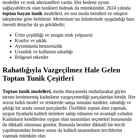
modeller ve renk alternatifleri vardır. Her bedene uyum
sağlayabilecek olan tunikleri bulmak da mümkündür. 2024 yılında
toptan bayan tunik
modelleri, en son moda trendleri ve müşteri
taleplerine göre belirlenir. Merterium’un ürünlerinde uyguladığı bazı
önemli detaylar da şu şekildedir;
Ürün çeşitliliği ve zengin renk yelpazesi
Konfor ve şıklık
Ayrıntılarda benzersizlik
Uzunluk ve kullanım rahatlığı
Bölgesel etkenler
Rahatlığıyla Vazgeçilmez Hale Gelen
Toptan Tunik Çeşitleri
Toptan tunik modelleri,
moda dünyasında muhafazakar giyim
tarzını benimsemiş kadınların vazgeçemediği parçalardan biridir. Her
sezon farklı model ve renklerde satışa sunulan tunikler, rahatlığı ve
şıklığı bir arada sunan parçalardır. Özellikle toptan alım yapmak,
uygun fiyatlarla kaliteli ürünlere sahip olmanın en avantajlı yoludur.
Kadınların kendilerine uygun olan tasarımları seçmeleri hususunda
da dikkatli olunması gerekir. Bununla beraber dikkatli bir tercih
yapılmasından hemen sonra da kaliteli tasarımların tercihlerini
yapmak mümkün olur.