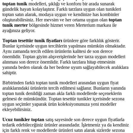
toptan tunik
modelleri, şıklığı ve konforu bir arada sunarak
gündelik hayatı kolaylaştırır. Farklı tarzlara uygun olan tunikleri
toptan satın alarak, modaya uygun ve kendinize has kombinler
oluşturabilirsiniz. Her mevsim ve her ortama uygun olan
toptan
tunik merter
bölgesinde hizmet veren Merterium markası ile
ayağınıza geliyor.
Toptan tesettür tunik fiyatları
ürünlere göre farklılık gösterir.
Bunlar içerisinde uygun tercihlerin yapılması mümkün olmaktadır.
Aynı zamanda tercih edilen ürünlerin kalitesi de son derece
önemlidir. Toptan giyim alışverişlerinde her tarza uygun modelleri
alınması son derece önemlidir. Farklı tarzlara hitap etmesinin
yanında beden olarak da her bedene uyum sağlayabilecek aralıklara
sahiptir.
Birbirinden farklı toptan tunik modelleri arasından uygun fiyat
aralıklarındaki ürünlerin tercih edilmesi sağlanır. Bunların yanında
toptan tunik denildiği zaman akla farklı modellerde seçeneklerin
gelmesi de mümkündür. Toptan tesettür tunikler içerisinde sezona
uygun seçimler yaparak ürün koleksiyonunuza yeni modeller
ekleyebilirsiniz.
Ucuz tunikler toptan
satış sayesinde son derece uygun fiyatlarla
tedarik edebileceğiniz ürünler arasındadır. İşletmeniz ya da kendiniz
için farklı renk ve modellerde ürünleri satın alarak sizlerde sezona