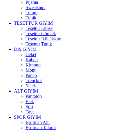
Pijama
Sweatshirt
Tulum
Tunik
TESETTÜR GİYİM
Tesettür Elbise
Tesettür Gömlek
Tesettür İkili Takım
Tesettür Tunik
DIŞ GİYİM
Ceket
Kaban
Kimono
Mont
Panço
Trençkot
Yelek
ALT GİYİM
Pantolon
Etek
Şort
Tayt
SPOR GİYİM
Eşofman Altı
Eşofman Takımı