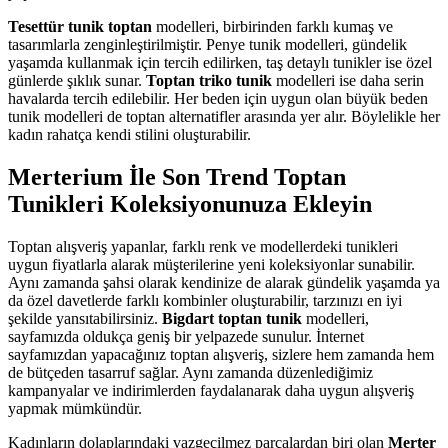
Tesettür tunik toptan
modelleri, birbirinden farklı kumaş ve
tasarımlarla zenginleştirilmiştir. Penye tunik modelleri, gündelik
yaşamda kullanmak için tercih edilirken, taş detaylı tunikler ise özel
günlerde şıklık sunar.
Toptan triko tunik
modelleri ise daha serin
havalarda tercih edilebilir. Her beden için uygun olan büyük beden
tunik modelleri de toptan alternatifler arasında yer alır. Böylelikle her
kadın rahatça kendi stilini oluşturabilir.
Merterium İle Son Trend Toptan
Tunikleri Koleksiyonunuza Ekleyin
Toptan alışveriş yapanlar, farklı renk ve modellerdeki tunikleri
uygun fiyatlarla alarak müşterilerine yeni koleksiyonlar sunabilir.
Aynı zamanda şahsi olarak kendinize de alarak gündelik yaşamda ya
da özel davetlerde farklı kombinler oluşturabilir, tarzınızı en iyi
şekilde yansıtabilirsiniz.
Bigdart toptan tunik
modelleri,
sayfamızda oldukça geniş bir yelpazede sunulur. İnternet
sayfamızdan yapacağınız toptan alışveriş, sizlere hem zamanda hem
de bütçeden tasarruf sağlar. Aynı zamanda düzenlediğimiz
kampanyalar ve indirimlerden faydalanarak daha uygun alışveriş
yapmak mümkündür.
Kadınların dolaplarındaki vazgeçilmez parçalardan biri olan
Merter