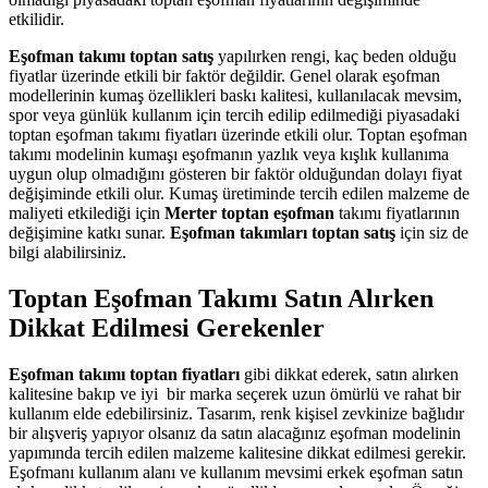
etkilidir.
Eşofman takımı toptan satış
yapılırken rengi, kaç beden olduğu
fiyatlar üzerinde etkili bir faktör değildir. Genel olarak eşofman
modellerinin kumaş özellikleri baskı kalitesi, kullanılacak mevsim,
spor veya günlük kullanım için tercih edilip edilmediği piyasadaki
toptan eşofman takımı fiyatları üzerinde etkili olur. Toptan eşofman
takımı modelinin kumaşı eşofmanın yazlık veya kışlık kullanıma
uygun olup olmadığını gösteren bir faktör olduğundan dolayı fiyat
değişiminde etkili olur. Kumaş üretiminde tercih edilen malzeme de
maliyeti etkilediği için
Merter toptan eşofman
takımı fiyatlarının
değişimine katkı sunar.
Eşofman takımları toptan satış
için siz de
bilgi alabilirsiniz.
Toptan Eşofman Takımı Satın Alırken
Dikkat Edilmesi Gerekenler
Eşofman takımı toptan fiyatları
gibi dikkat ederek, satın alırken
kalitesine bakıp ve iyi bir marka seçerek uzun ömürlü ve rahat bir
kullanım elde edebilirsiniz. Tasarım, renk kişisel zevkinize bağlıdır
bir alışveriş yapıyor olsanız da satın alacağınız eşofman modelinin
yapımında tercih edilen malzeme kalitesine dikkat edilmesi gerekir.
Eşofmanı kullanım alanı ve kullanım mevsimi erkek eşofman satın