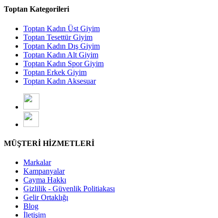
Toptan Kategorileri
Toptan Kadın Üst Giyim
Toptan Tesettür Giyim
Toptan Kadın Dış Giyim
Toptan Kadın Alt Giyim
Toptan Kadın Spor Giyim
Toptan Erkek Giyim
Toptan Kadın Aksesuar
MÜŞTERİ HİZMETLERİ
Markalar
Kampanyalar
Cayma Hakkı
Gizlilik - Güvenlik Politiakası
Gelir Ortaklığı
Blog
İletişim