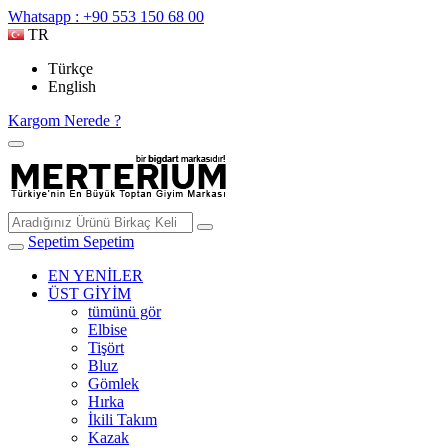
Whatsapp : +90 553 150 68 00
TR
Türkçe
English
Kargom Nerede ?
Sepetim
Sepetim
EN YENİLER
ÜST GİYİM
tümünü gör
Elbise
Tişört
Bluz
Gömlek
Hırka
İkili Takım
Kazak