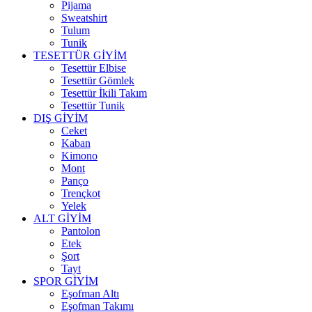
Pijama
Sweatshirt
Tulum
Tunik
TESETTÜR GİYİM
Tesettür Elbise
Tesettür Gömlek
Tesettür İkili Takım
Tesettür Tunik
DIŞ GİYİM
Ceket
Kaban
Kimono
Mont
Panço
Trençkot
Yelek
ALT GİYİM
Pantolon
Etek
Şort
Tayt
SPOR GİYİM
Eşofman Altı
Eşofman Takımı