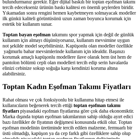
bulundurmanız gerekir. Eğer dijital baskılı bir toptan eşofman takımı
tercih edecekseniz ürünün baskı kalitesi en önemli şeylerden biridir.
Yıkamadan sonra rengini hemen kaybetmeyen solmayacak modeller
ilk günkü kaliteli görüntüsünü uzun zaman boyunca korumak için
estetik bir kullanım sunar.
Toptan bayan eşofman
takımını spor yapmak için değil de günlük
kullanım için almayı düşünüyorsanız, kullanım mevsimine uygun
not şekilde model seçebilirsiniz. Kapüşonlu olan modeller özellikle
yağmurlu bahar mevsimlerinde kullanım için idealdir. Başınızı
korumak amaçlı kapüşonlu modellere ilave olarak hem üst hem de
pantolon bölümü cepli olan modelleri tercih edip serin havalarda
elinizi cebinize sokup soğuğa karşı kendinizi koruma altına
alabilirsiniz.
Toptan Kadın Eşofman Takımı Fiyatları
Rahat olması ve çok fonksiyonlu bir kullanıma hitap etmesi ile
kullanıcıların beğenerek tercih ettiği
toptan eşofman takımı
fiyatları
piyasadaki eşofman fiyatlarına göre çok daha ekonomiktir.
Marka dışında toptan eşofman takımlarının sahip olduğu ayırt edici
bazı özellikler de fiyatının değişmesi konusunda etkili olur. Toptan
eşofman modelinin üretiminde tercih edilen malzeme, fermuarlı bir
üstü olmadığı, kapüşon ya da cep farklı gibi özelliklere sahip olup
olmadığı piyasadaki toptan eşofman fiyatlarının değişiminde