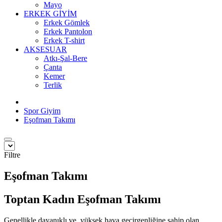
Mayo
ERKEK GİYİM
Erkek Gömlek
Erkek Pantolon
Erkek T-shirt
AKSESUAR
Atkı-Şal-Bere
Çanta
Kemer
Terlik
Spor Giyim
Eşofman Takımı
Filtre
Eşofman Takımı
Toptan Kadın Eşofman Takımı
Genellikle dayanıklı ve yüksek hava geçirgenliğine sahip olan