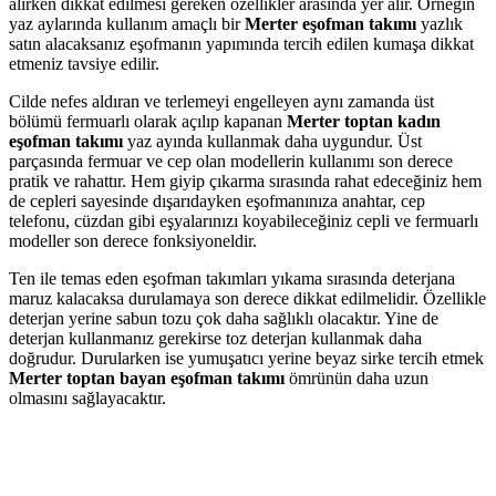
alırken dikkat edilmesi gereken özellikler arasında yer alır. Örneğin
yaz aylarında kullanım amaçlı bir
Merter eşofman takımı
yazlık
satın alacaksanız eşofmanın yapımında tercih edilen kumaşa dikkat
etmeniz tavsiye edilir.
Cilde nefes aldıran ve terlemeyi engelleyen aynı zamanda üst
bölümü fermuarlı olarak açılıp kapanan
Merter toptan kadın
eşofman takımı
yaz ayında kullanmak daha uygundur. Üst
parçasında fermuar ve cep olan modellerin kullanımı son derece
pratik ve rahattır. Hem giyip çıkarma sırasında rahat edeceğiniz hem
de cepleri sayesinde dışarıdayken eşofmanınıza anahtar, cep
telefonu, cüzdan gibi eşyalarınızı koyabileceğiniz cepli ve fermuarlı
modeller son derece fonksiyoneldir.
Ten ile temas eden eşofman takımları yıkama sırasında deterjana
maruz kalacaksa durulamaya son derece dikkat edilmelidir. Özellikle
deterjan yerine sabun tozu çok daha sağlıklı olacaktır. Yine de
deterjan kullanmanız gerekirse toz deterjan kullanmak daha
doğrudur. Durularken ise yumuşatıcı yerine beyaz sirke tercih etmek
Merter toptan bayan eşofman takımı
ömrünün daha uzun
olmasını sağlayacaktır.