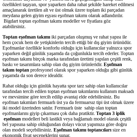
özellikleri taşıyan, spor yaparken daha rahat şekilde hareket edilmesi
amaçlanarak üretilen alt ve üst olmak üzere toplam iki parçadan
meydana gelen giyim eşyası eşofman takımı olarak adlandırılır.
Bigdart toptan eşofman takımı modeller ve fiyatlara göz
atabilirsiniz.
Toptan eşofman takımı
iki parçadan oluşmuş ve rahat yapısı ile
hem çocuk hem de yetişkinlerin tercih ettiği bir dış giyim ürünüdür.
Eşofmanlar özellikle konforlu olduğu için kullanıcılar yalnızca spor
yaparken değil günlük yaşamda da çoğunlukla tercih ederler. Toptan
eşofman takımı birçok marka tarafından üretimi yapılan çeşitli renk,
baskı ve tasarımlara sahip olan dış giyim ürünleridir.
Eşofman
takım toptan
profesyonel olarak spor yaparken olduğu gibi günlük
yaşamda da son derece idealdir.
Rahat olduğu için günlük hayatta spor tarz sahip olan kullanıcılar
tarafından tercih edilen toptan eşofman takımlarını kullanım maksadı
ve mevsimine göre tercih edilip avantaj elde edebilirsiniz. Bu
eşofman takımları fermuarlı üst ya da fermuarsız tipi üst olmak üzere
iki model üzerinden satılır. Fermuarlı üste sahip olan toptan
eşofmanlarını giyip çıkarması çok daha pratiktir.
Toptan 3 iplik
eşofman
modelleri beli lastikli veya bağlamalı model olarak çeşitli
bel yapısına sahip olduğundan dolayı vücut yapımıza göre doğru
olan modeli seçebilirsiniz.
Eşofman takımı toptancıları
size en
ekonomik fiyat seçeneklerini sunar.