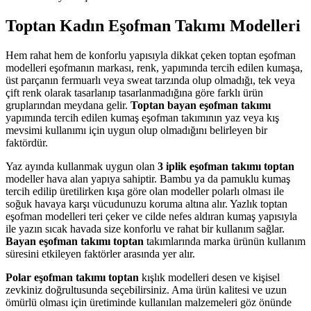
Toptan Kadın Eşofman Takımı Modelleri
Hem rahat hem de konforlu yapısıyla dikkat çeken toptan eşofman
modelleri eşofmanın markası, renk, yapımında tercih edilen kumaşa,
üst parçanın fermuarlı veya sweat tarzında olup olmadığı, tek veya
çift renk olarak tasarlanıp tasarlanmadığına göre farklı ürün
gruplarından meydana gelir.
Toptan
bayan eşofman
takımı
yapımında tercih edilen kumaş eşofman takımının yaz veya kış
mevsimi kullanımı için uygun olup olmadığını belirleyen bir
faktördür.
Yaz ayında kullanmak uygun olan
3 iplik eşofman takımı toptan
modeller hava alan yapıya sahiptir. Bambu ya da pamuklu kumaş
tercih edilip üretilirken kışa göre olan modeller polarlı olması ile
soğuk havaya karşı vücudunuzu koruma altına alır. Yazlık toptan
eşofman modelleri teri çeker ve cilde nefes aldıran kumaş yapısıyla
ile yazın sıcak havada size konforlu ve rahat bir kullanım sağlar.
Bayan eşofman takımı toptan
takımlarında marka ürünün kullanım
süresini etkileyen faktörler arasında yer alır.
Polar eşofman takımı toptan
kışlık modelleri desen ve kişisel
zevkiniz doğrultusunda seçebilirsiniz. Ama ürün kalitesi ve uzun
ömürlü olması için üretiminde kullanılan malzemeleri göz önünde