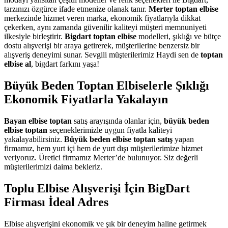
tarzınızı özgürce ifade etmenize olanak tanır.
Merter toptan elbise
merkezinde hizmet veren marka, ekonomik fiyatlarıyla dikkat
çekerken, aynı zamanda güvenilir kaliteyi müşteri memnuniyeti
ilkesiyle birleştirir.
Bigdart toptan elbise
modelleri, şıklığı ve bütçe
dostu alışverişi bir araya getirerek, müşterilerine benzersiz bir
alışveriş deneyimi sunar. Sevgili müşterilerimiz Haydi sen de
toptan
elbise al
, bigdart farkını yaşa!
Büyük Beden Toptan Elbiselerle Şıklığı
Ekonomik Fiyatlarla Yakalayın
Bayan elbise toptan
satış arayışında olanlar için,
büyük beden
elbise toptan
seçeneklerimizle uygun fiyatla kaliteyi
yakalayabilirsiniz.
Büyük beden elbise toptan satış
yapan
firmamız, hem yurt içi hem de yurt dışı müşterilerimize hizmet
veriyoruz. Üretici firmamız Merter’de bulunuyor. Siz değerli
müşterilerimizi daima bekleriz.
Toplu Elbise Alışverişi İçin BigDart
Firması İdeal Adres
Elbise alışverişini ekonomik ve şık bir deneyim haline getirmek