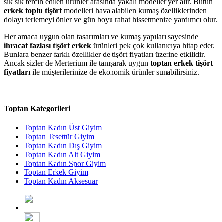
sık sık tercih edilen ürünler arasında yakalı modeller yer alır. Bütün
erkek toplu tişört
modelleri hava alabilen kumaş özelliklerinden
dolayı terlemeyi önler ve gün boyu rahat hissetmenize yardımcı olur.
Her amaca uygun olan tasarımları ve kumaş yapıları sayesinde
ihracat fazlası tişört erkek
ürünleri pek çok kullanıcıya hitap eder.
Bunlara benzer farklı özellikler de tişört fiyatları üzerine etkilidir.
Ancak sizler de Merterium ile tanışarak uygun
toptan
erkek tişört
fiyatları
ile müşterilerinize de ekonomik ürünler sunabilirsiniz.
Toptan Kategorileri
Toptan Kadın Üst Giyim
Toptan Tesettür Giyim
Toptan Kadın Dış Giyim
Toptan Kadın Alt Giyim
Toptan Kadın Spor Giyim
Toptan Erkek Giyim
Toptan Kadın Aksesuar