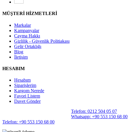
MÜŞTERİ HİZMETLERİ
Markalar
Kampanyalar
Cayma Hakkı
Gizlilik - Güvenlik Politiakası
Gelir Ortaklığı
Blog
İletişim
HESABIM
Hesabım
Siparişlerim
Kargom Nerede
Favori Listem
Davet Gönder
Telefon: 0212 504 05 07
Whatsapp: +90 553 150 68 00
Telefon: +90 553 150 68 00