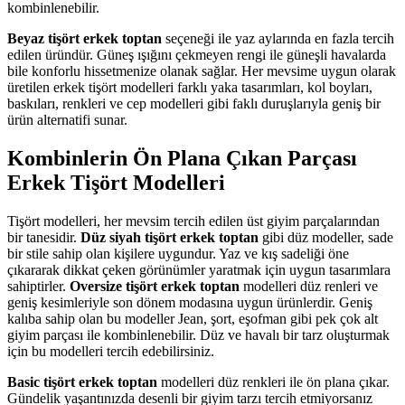
kombinlenebilir.
Beyaz tişört erkek toptan
seçeneği ile yaz aylarında en fazla tercih
edilen üründür. Güneş ışığını çekmeyen rengi ile güneşli havalarda
bile konforlu hissetmenize olanak sağlar. Her mevsime uygun olarak
üretilen erkek tişört modelleri farklı yaka tasarımları, kol boyları,
baskıları, renkleri ve cep modelleri gibi faklı duruşlarıyla geniş bir
ürün alternatifi sunar.
Kombinlerin Ön Plana Çıkan Parçası
Erkek Tişört Modelleri
Tişört modelleri, her mevsim tercih edilen üst giyim parçalarından
bir tanesidir.
Düz siyah tişört erkek toptan
gibi düz modeller, sade
bir stile sahip olan kişilere uygundur. Yaz ve kış sadeliği öne
çıkararak dikkat çeken görünümler yaratmak için uygun tasarımlara
sahiptirler.
Oversize tişört erkek toptan
modelleri düz renleri ve
geniş kesimleriyle son dönem modasına uygun ürünlerdir. Geniş
kalıba sahip olan bu modeller Jean, şort, eşofman gibi pek çok alt
giyim parçası ile kombinlenebilir. Düz ve havalı bir tarz oluşturmak
için bu modelleri tercih edebilirsiniz.
Basic tişört erkek toptan
modelleri düz renkleri ile ön plana çıkar.
Gündelik yaşantınızda desenli bir giyim tarzı tercih etmiyorsanız