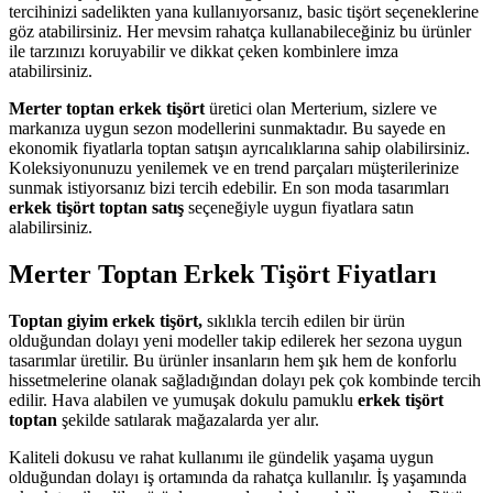
tercihinizi sadelikten yana kullanıyorsanız, basic tişört seçeneklerine
göz atabilirsiniz. Her mevsim rahatça kullanabileceğiniz bu ürünler
ile tarzınızı koruyabilir ve dikkat çeken kombinlere imza
atabilirsiniz.
Merter toptan erkek tişört
üretici olan Merterium, sizlere ve
markanıza uygun sezon modellerini sunmaktadır. Bu sayede en
ekonomik fiyatlarla toptan satışın ayrıcalıklarına sahip olabilirsiniz.
Koleksiyonunuzu yenilemek ve en trend parçaları müşterilerinize
sunmak istiyorsanız bizi tercih edebilir. En son moda tasarımları
erkek tişört toptan satış
seçeneğiyle uygun fiyatlara satın
alabilirsiniz.
Merter Toptan Erkek Tişört Fiyatları
Toptan giyim erkek tişört,
sıklıkla tercih edilen bir ürün
olduğundan dolayı yeni modeller takip edilerek her sezona uygun
tasarımlar üretilir. Bu ürünler insanların hem şık hem de konforlu
hissetmelerine olanak sağladığından dolayı pek çok kombinde tercih
edilir. Hava alabilen ve yumuşak dokulu pamuklu
erkek tişört
toptan
şekilde satılarak mağazalarda yer alır.
Kaliteli dokusu ve rahat kullanımı ile gündelik yaşama uygun
olduğundan dolayı iş ortamında da rahatça kullanılır. İş yaşamında