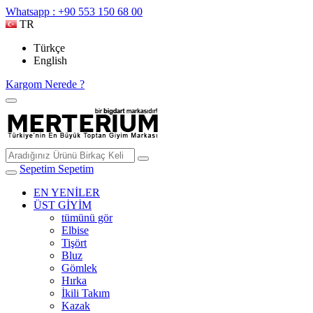
Whatsapp : +90 553 150 68 00
TR
Türkçe
English
Kargom Nerede ?
Sepetim
Sepetim
EN YENİLER
ÜST GİYİM
tümünü gör
Elbise
Tişört
Bluz
Gömlek
Hırka
İkili Takım
Kazak