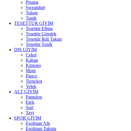
Pijama
Sweatshirt
Tulum
Tunik
TESETTÜR GİYİM
Tesettür Elbise
Tesettür Gömlek
Tesettür İkili Takım
Tesettür Tunik
DIŞ GİYİM
Ceket
Kaban
Kimono
Mont
Panço
Trençkot
Yelek
ALT GİYİM
Pantolon
Etek
Şort
Tayt
SPOR GİYİM
Eşofman Altı
Eşofman Takımı