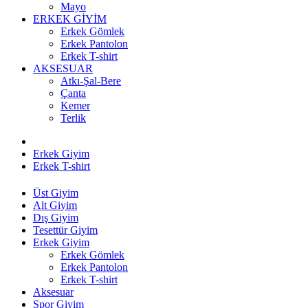
Mayo
ERKEK GİYİM
Erkek Gömlek
Erkek Pantolon
Erkek T-shirt
AKSESUAR
Atkı-Şal-Bere
Çanta
Kemer
Terlik
Erkek Giyim
Erkek T-shirt
Üst Giyim
Alt Giyim
Dış Giyim
Tesettür Giyim
Erkek Giyim
Erkek Gömlek
Erkek Pantolon
Erkek T-shirt
Aksesuar
Spor Giyim