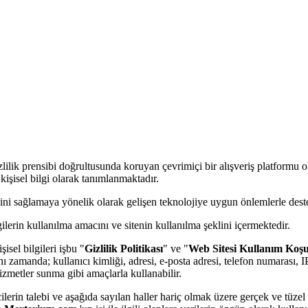
gizlilik prensibi doğrultusunda koruyan çevrimiçi bir alışveriş platformu 
r kişisel bilgi olarak tanımlanmaktadır.
iğini sağlamaya yönelik olarak gelişen teknolojiye uygun önlemlerle des
gilerin kullanılma amacını ve sitenin kullanılma şeklini içermektedir.
şisel bilgileri işbu "
Gizlilik Politikası
" ve "
Web Sitesi Kullanım Koşu
ı zamanda; kullanıcı kimliği, adresi, e-posta adresi, telefon numarası, IP ad
metler sunma gibi amaçlarla kullanabilir.
rcilerin talebi ve aşağıda sayılan haller hariç olmak üzere gerçek ve tüze