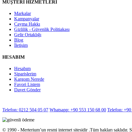
MÜŞTERİ HİZMETLERİ
Markalar
Kampanyalar
Cayma Hakkı
Gizlilik - Güvenlik Politiakası
Gelir Ortaklığı
Blog
İletişim
HESABIM
Hesabım
Siparişlerim
Kargom Nerede
Favori Listem
Davet Gönder
Telefon: 0212 504 05 07
Whatsapp: +90 553 150 68 00
Telefon: +90
©️ 1990 - Merterium’un resmi internet sitesidir .Tüm hakları saklıdır.