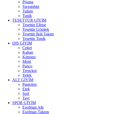
Pijama
Sweatshirt
Tulum
Tunik
TESETTÜR GİYİM
Tesettür Elbise
Tesettür Gömlek
Tesettür İkili Takım
Tesettür Tunik
DIŞ GİYİM
Ceket
Kaban
Kimono
Mont
Panço
Trençkot
Yelek
ALT GİYİM
Pantolon
Etek
Şort
Tayt
SPOR GİYİM
Eşofman Altı
Eşofman Takımı