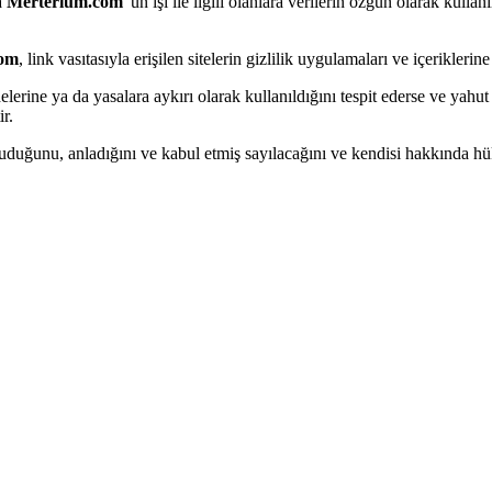
a
Merterium.com
'un işi ile ilgili olanlara verilerin özgün olarak kull
com
, link vasıtasıyla erişilen sitelerin gizlilik uygulamaları ve içerikle
ddelerine ya da yasalara aykırı olarak kullanıldığını tespit ederse ve yahu
ir.
okuduğunu, anladığını ve kabul etmiş sayılacağını ve kendisi hakkında h