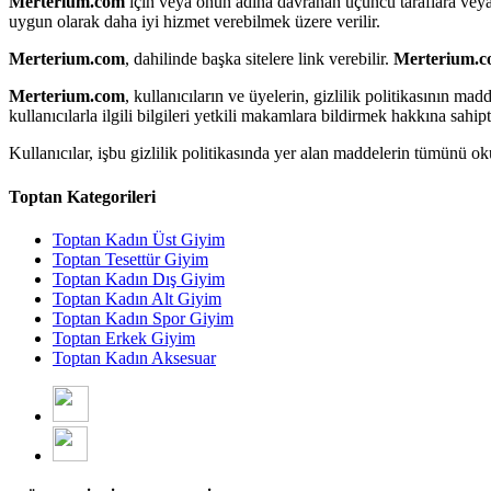
Merterium.com
için veya onun adına davranan üçüncü taraflara vey
uygun olarak daha iyi hizmet verebilmek üzere verilir.
Merterium.com
, dahilinde başka sitelere link verebilir.
Merterium.
Merterium.com
, kullanıcıların ve üyelerin, gizlilik politikasının ma
kullanıcılarla ilgili bilgileri yetkili makamlara bildirmek hakkına sahipt
Kullanıcılar, işbu gizlilik politikasında yer alan maddelerin tümünü 
Toptan Kategorileri
Toptan Kadın Üst Giyim
Toptan Tesettür Giyim
Toptan Kadın Dış Giyim
Toptan Kadın Alt Giyim
Toptan Kadın Spor Giyim
Toptan Erkek Giyim
Toptan Kadın Aksesuar