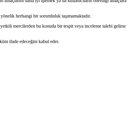
anım amaçlarını daha iyi işlemek ya da kullanıcıların önerdiği amaçlara
rine yönelik herhangi bir sorumluluk taşımamaktadır.
t yetkili mercilerden bu konuda bir tespit veya inceleme talebi gelirse
üküm ifade edeceğini kabul eder.