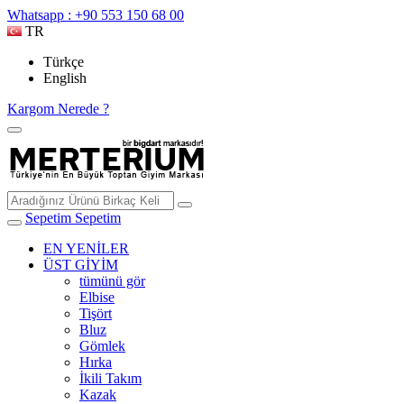
Whatsapp : +90 553 150 68 00
TR
Türkçe
English
Kargom Nerede ?
Sepetim
Sepetim
EN YENİLER
ÜST GİYİM
tümünü gör
Elbise
Tişört
Bluz
Gömlek
Hırka
İkili Takım
Kazak