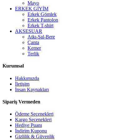
Mayo
ERKEK GİYİM
Erkek Gömlek
Erkek Pantolon
Erkek T-shirt
AKSESUAR
Atkı-Şal-Bere
Çanta
Kemer
Terlik
Kurumsal
Hakkımızda
İletişim
İnsan Kaynakları
Sipariş Vermeden
Ödeme Seçenekleri
Kargo Seçenekleri
Hediye Puanı
İndirim Kuponu
Gizlilik & Güvenlik