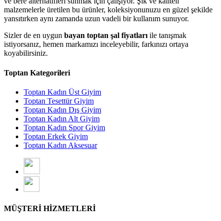
ve bere alternatifleri sunmak için çalışıyor. Şık ve kaliteli
malzemelerle üretilen bu ürünler, koleksiyonunuzu en güzel şekilde
yansıtırken aynı zamanda uzun vadeli bir kullanım sunuyor.
Sizler de en uygun
bayan toptan şal fiyatları
ile tanışmak
istiyorsanız, hemen markamızı inceleyebilir, farkınızı ortaya
koyabilirsiniz.
Toptan Kategorileri
Toptan Kadın Üst Giyim
Toptan Tesettür Giyim
Toptan Kadın Dış Giyim
Toptan Kadın Alt Giyim
Toptan Kadın Spor Giyim
Toptan Erkek Giyim
Toptan Kadın Aksesuar
MÜŞTERİ HİZMETLERİ