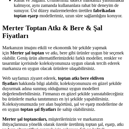
Rahat ve Sağlam: Ürünlerimiz sadece markanızı yansıtmakla
kalmıyor, aynı zamanda kullananlara rahat bir deneyim de
sunuyor. Üst düzey malzemelerden üretilen
fabrikadan
toptan eşarp
modellerimiz, uzun süre sağlamlığını koruyor.
Merter Toptan Atkı & Bere & Şal
Fiyatları
Markanızın imajını etkili ve ekonomik bir şekilde yapmak
için
Merter şal toptan
ve atkı, bere gibi ürünler uygun bir seçenek
olabilir. Geniş ürün alternatiflerimizdeki farklı modeller, renkler ve
tasarımlar içerisinde koleksiyonunuza uygun olarak tercih ederek
markanıza en uygun olacak ürünlere ulaşabilirsiniz.
Web sayfamızı ziyaret ederek,
toptan atkı bere eldiven
fiyatları
hakkında bilgi alabilir, koleksiyonunuzu en güzel şekilde
duyurmak adına sunmuş olduğumuz uygun modelleri
değerlendirebilirsiniz. Firmanızı en güzel şekilde yansıtabileceğiniz
bu ürünlerle marka tanıtımınızı en iyi şekilde yapabilirsiniz.
Koleksiyonumuzda yer alan başörtüsü, şal ve eşarp modellerine de
en uygun
toptan şal fiyatları
ile sahip olabilirsiniz.
Merter şal toptancıları,
müşterilerinizin ve markanızın
ihtiyaçlarınıza yönelik olarak özenle üretilmiş toptan şal, eşarp, atkı