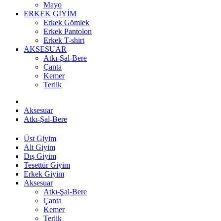
Mayo
ERKEK GİYİM
Erkek Gömlek
Erkek Pantolon
Erkek T-shirt
AKSESUAR
Atkı-Şal-Bere
Çanta
Kemer
Terlik
Aksesuar
Atkı-Şal-Bere
Üst Giyim
Alt Giyim
Dış Giyim
Tesettür Giyim
Erkek Giyim
Aksesuar
Atkı-Şal-Bere
Çanta
Kemer
Terlik