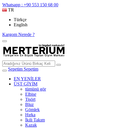
Whatsapp : +90 553 150 68 00
TR
Türkçe
English
Kargom Nerede ?
Sepetim
Sepetim
EN YENİLER
ÜST GİYİM
tümünü gör
Elbise
Tişört
Bluz
Gömlek
Hırka
İkili Takım
Kazak