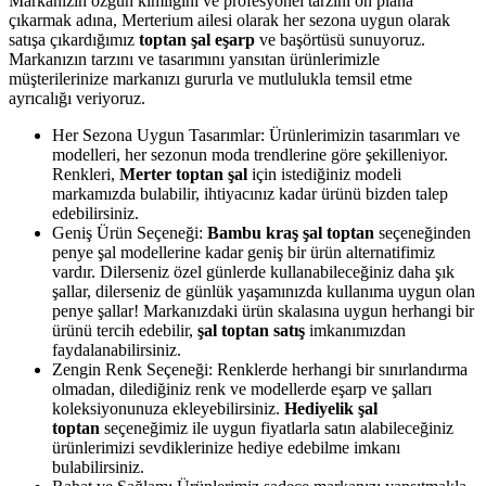
Markanızın özgün kimliğini ve profesyonel tarzını ön plana
çıkarmak adına, Merterium ailesi olarak her sezona uygun olarak
satışa çıkardığımız
toptan şal eşarp
ve başörtüsü sunuyoruz.
Markanızın tarzını ve tasarımını yansıtan ürünlerimizle
müşterilerinize markanızı gururla ve mutlulukla temsil etme
ayrıcalığı veriyoruz.
Her Sezona Uygun Tasarımlar: Ürünlerimizin tasarımları ve
modelleri, her sezonun moda trendlerine göre şekilleniyor.
Renkleri,
Merter toptan şal
için istediğiniz modeli
markamızda bulabilir, ihtiyacınız kadar ürünü bizden talep
edebilirsiniz.
Geniş Ürün Seçeneği:
Bambu kraş şal toptan
seçeneğinden
penye şal modellerine kadar geniş bir ürün alternatifimiz
vardır. Dilerseniz özel günlerde kullanabileceğiniz daha şık
şallar, dilerseniz de günlük yaşamınızda kullanıma uygun olan
penye şallar! Markanızdaki ürün skalasına uygun herhangi bir
ürünü tercih edebilir,
şal toptan satış
imkanımızdan
faydalanabilirsiniz.
Zengin Renk Seçeneği: Renklerde herhangi bir sınırlandırma
olmadan, dilediğiniz renk ve modellerde eşarp ve şalları
koleksiyonunuza ekleyebilirsiniz.
Hediyelik şal
toptan
seçeneğimiz ile uygun fiyatlarla satın alabileceğiniz
ürünlerimizi sevdiklerinize hediye edebilme imkanı
bulabilirsiniz.