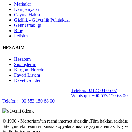
Markalar
Kampanyalar
Cayma Hakkı
Gizlilik - Güvenlik Politiakası
Gelir Ortaklığı
Blog
İletişim
HESABIM
Hesabım
Siparişlerim
Kargom Nerede
Favori Listem
Davet Gönder
Telefon: 0212 504 05 07
Whatsapp: +90 553 150 68 00
Telefon: +90 553 150 68 00
©️ 1990 - Merterium’un resmi internet sitesidir .Tüm hakları saklıdır.
Site içindeki resimler izinsiz kopyalanamaz ve yayınlanamaz. Kişisel
Verilerin Korunması