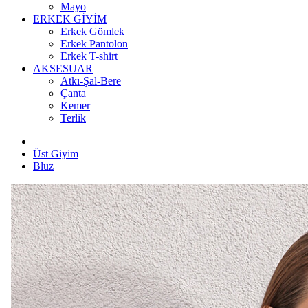
Mayo
ERKEK GİYİM
Erkek Gömlek
Erkek Pantolon
Erkek T-shirt
AKSESUAR
Atkı-Şal-Bere
Çanta
Kemer
Terlik
Üst Giyim
Bluz