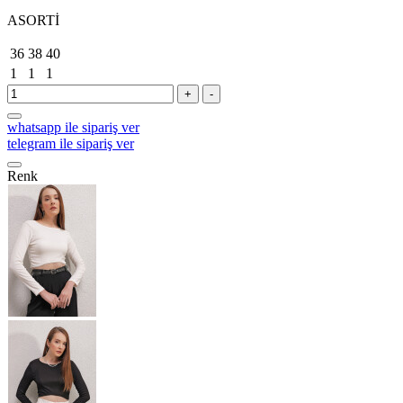
ASORTİ
36
38
40
1
1
1
+
-
whatsapp ile sipariş ver
telegram ile sipariş ver
Renk