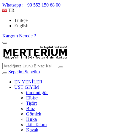
Whatsapp : +90 553 150 68 00
TR
Türkçe
English
Kargom Nerede ?
Sepetim
Sepetim
EN YENİLER
ÜST GİYİM
tümünü gör
Elbise
Tişört
Bluz
Gömlek
Hırka
İkili Takım
Kazak