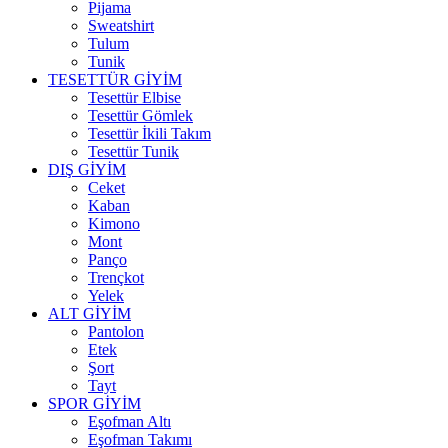
Pijama
Sweatshirt
Tulum
Tunik
TESETTÜR GİYİM
Tesettür Elbise
Tesettür Gömlek
Tesettür İkili Takım
Tesettür Tunik
DIŞ GİYİM
Ceket
Kaban
Kimono
Mont
Panço
Trençkot
Yelek
ALT GİYİM
Pantolon
Etek
Şort
Tayt
SPOR GİYİM
Eşofman Altı
Eşofman Takımı