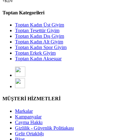
+KDV
Toptan Kategorileri
Toptan Kadın Üst Giyim
Toptan Tesettür Giyim
Toptan Kadın Dış Giyim
Toptan Kadın Alt Giyim
Toptan Kadın Spor Giyim
Toptan Erkek Giyim
Toptan Kadın Aksesuar
MÜŞTERİ HİZMETLERİ
Markalar
Kampanyalar
Cayma Hakkı
Gizlilik - Güvenlik Politiakası
Gelir Ortaklığı
Blog