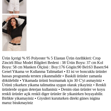
Ürün Içerigi % 95 Polyester % 5 Elastan Ürün özellikleri: Crop
Zincirli Bluz Model Bilgileri Bedeni : 38 Ürün Boyu: 37 cm Kol
Boyu: 58 cm Manken Ölçüsü : Boy:176 Gögüs:90 Bel:63 Basen:94
Genel Yikama ve Kullanma Talimatlari • El isi ve boncuklu ürünler
hassas programda tersten yikanmalidir • Baskili ürünler zamanla
dökülebilir • Yikamada ürünü bozmamak için 30 C'yi asmayiniz •
Ürünü yikarken yikama talimatina uygun olarak yikayiniz • Renkli
ürünlerde uygun deterjan kullaniniz • Denim olan ürünler ve koyu
renkli ürünler açik renkli diger ürünler ile yikanirken boyayabilir.
Birlikte yikamayiniz • Giysileri kuruturken direkt günes isigina
maruz birakmayiniz