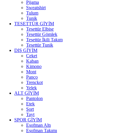
Pijama
Sweatshirt
Tulum
Tunik
TESETTÜR GİYİM
Tesettür Elbise
Tesettür Gömlek
Tesettür İkili Takım
Tesettür Tunik
DIŞ GİYİM
Ceket
Kaban
Kimono
Mont
Panço
Trençkot
Yelek
ALT GİYİM
Pantolon
Etek
Şort
Tayt
SPOR GİYİM
Eşofman Altı
Eşofman Takımı