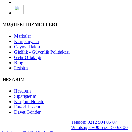
MÜŞTERİ HİZMETLERİ
Markalar
Kampanyalar
Cayma Hakkı
Gizlilik - Güvenlik Politiakası
Gelir Ortaklığı
Blog
İletişim
HESABIM
Hesabım
Siparişlerim
Kargom Nerede
Favori Listem
Davet Gönder
Telefon: 0212 504 05 07
Whatsapp: +90 553 150 68 00