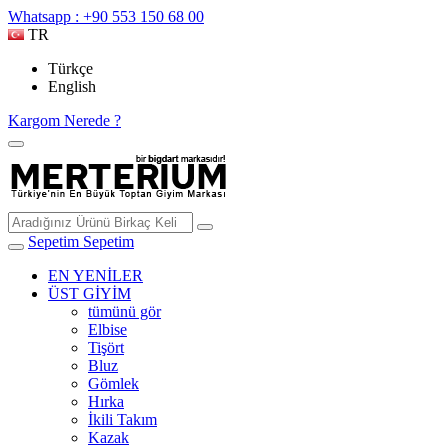
Whatsapp : +90 553 150 68 00
TR
Türkçe
English
Kargom Nerede ?
Sepetim
Sepetim
EN YENİLER
ÜST GİYİM
tümünü gör
Elbise
Tişört
Bluz
Gömlek
Hırka
İkili Takım
Kazak