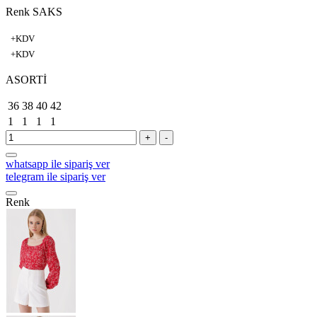
Renk SAKS
+KDV
+KDV
ASORTİ
36
38
40
42
1
1
1
1
+
-
whatsapp ile sipariş ver
telegram ile sipariş ver
Renk