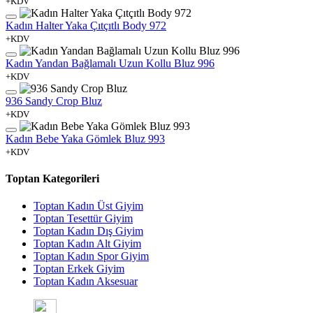
+KDV
Kadın Halter Yaka Çıtçıtlı Body 972
+KDV
Kadın Yandan Bağlamalı Uzun Kollu Bluz 996
+KDV
936 Sandy Crop Bluz
+KDV
Kadın Bebe Yaka Gömlek Bluz 993
+KDV
Toptan Kategorileri
Toptan Kadın Üst Giyim
Toptan Tesettür Giyim
Toptan Kadın Dış Giyim
Toptan Kadın Alt Giyim
Toptan Kadın Spor Giyim
Toptan Erkek Giyim
Toptan Kadın Aksesuar