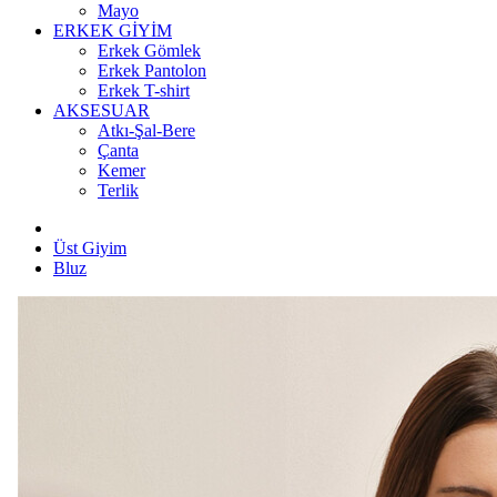
Mayo
ERKEK GİYİM
Erkek Gömlek
Erkek Pantolon
Erkek T-shirt
AKSESUAR
Atkı-Şal-Bere
Çanta
Kemer
Terlik
Üst Giyim
Bluz