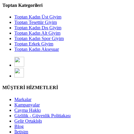
Toptan Kategorileri
Toptan Kadın Üst Giyim
Toptan Tesettür Giyim
Toptan Kadın Dış Giyim
Toptan Kadın Alt Giyim
Toptan Kadın Spor Giyim
Toptan Erkek Giyim
Toptan Kadın Aksesuar
MÜŞTERİ HİZMETLERİ
Markalar
Kampanyalar
Cayma Hakkı
Gizlilik - Güvenlik Politiakası
Gelir Ortaklığı
Blog
İletişim