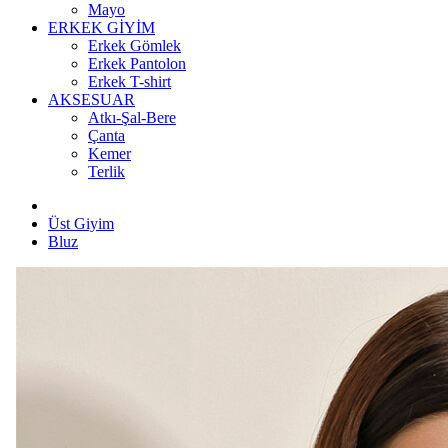
Mayo
ERKEK GİYİM
Erkek Gömlek
Erkek Pantolon
Erkek T-shirt
AKSESUAR
Atkı-Şal-Bere
Çanta
Kemer
Terlik
Üst Giyim
Bluz