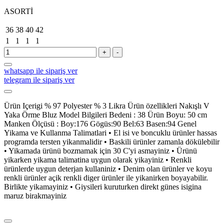
ASORTİ
36
38
40
42
1
1
1
1
+
-
whatsapp ile sipariş ver
telegram ile sipariş ver
Ürün Içerigi % 97 Polyester % 3 Likra Ürün özellikleri Nakışlı V
Yaka Örme Bluz Model Bilgileri Bedeni : 38 Ürün Boyu: 50 cm
Manken Ölçüsü : Boy:176 Gögüs:90 Bel:63 Basen:94 Genel
Yikama ve Kullanma Talimatlari • El isi ve boncuklu ürünler hassas
programda tersten yikanmalidir • Baskili ürünler zamanla dökülebilir
• Yikamada ürünü bozmamak için 30 C'yi asmayiniz • Ürünü
yikarken yikama talimatina uygun olarak yikayiniz • Renkli
ürünlerde uygun deterjan kullaniniz • Denim olan ürünler ve koyu
renkli ürünler açik renkli diger ürünler ile yikanirken boyayabilir.
Birlikte yikamayiniz • Giysileri kuruturken direkt günes isigina
maruz birakmayiniz