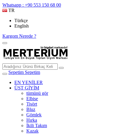
Whatsapp : +90 553 150 68 00
TR
Türkçe
English
Kargom Nerede ?
Sepetim
Sepetim
EN YENİLER
ÜST GİYİM
tümünü gör
Elbise
Tişört
Bluz
Gömlek
Hırka
İkili Takım
Kazak