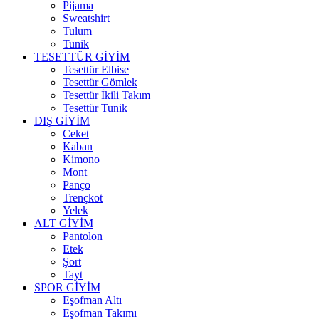
Pijama
Sweatshirt
Tulum
Tunik
TESETTÜR GİYİM
Tesettür Elbise
Tesettür Gömlek
Tesettür İkili Takım
Tesettür Tunik
DIŞ GİYİM
Ceket
Kaban
Kimono
Mont
Panço
Trençkot
Yelek
ALT GİYİM
Pantolon
Etek
Şort
Tayt
SPOR GİYİM
Eşofman Altı
Eşofman Takımı