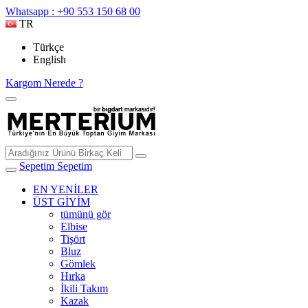
Whatsapp : +90 553 150 68 00
TR
Türkçe
English
Kargom Nerede ?
Sepetim
Sepetim
EN YENİLER
ÜST GİYİM
tümünü gör
Elbise
Tişört
Bluz
Gömlek
Hırka
İkili Takım
Kazak