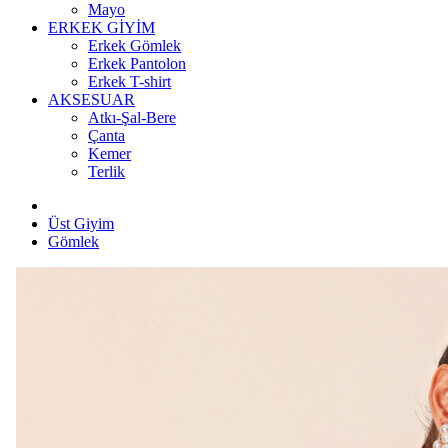
Mayo
ERKEK GİYİM
Erkek Gömlek
Erkek Pantolon
Erkek T-shirt
AKSESUAR
Atkı-Şal-Bere
Çanta
Kemer
Terlik
Üst Giyim
Gömlek