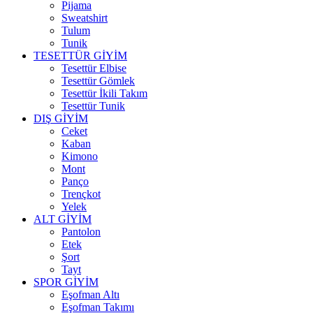
Pijama
Sweatshirt
Tulum
Tunik
TESETTÜR GİYİM
Tesettür Elbise
Tesettür Gömlek
Tesettür İkili Takım
Tesettür Tunik
DIŞ GİYİM
Ceket
Kaban
Kimono
Mont
Panço
Trençkot
Yelek
ALT GİYİM
Pantolon
Etek
Şort
Tayt
SPOR GİYİM
Eşofman Altı
Eşofman Takımı