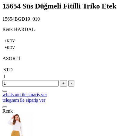
15654 Süs Düğmeli Fitilli Triko Etek
15654BGD19_010
Renk HARDAL
+KDV
+KDV
ASORTİ
STD
1
+
-
whatsapp ile sipariş ver
telegram ile sipariş ver
Renk