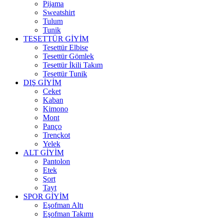
Pijama
Sweatshirt
Tulum
Tunik
TESETTÜR GİYİM
Tesettür Elbise
Tesettür Gömlek
Tesettür İkili Takım
Tesettür Tunik
DIŞ GİYİM
Ceket
Kaban
Kimono
Mont
Panço
Trençkot
Yelek
ALT GİYİM
Pantolon
Etek
Şort
Tayt
SPOR GİYİM
Eşofman Altı
Eşofman Takımı