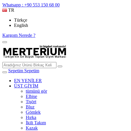
Whatsapp : +90 553 150 68 00
TR
Türkçe
English
Kargom Nerede ?
Sepetim
Sepetim
EN YENİLER
ÜST GİYİM
tümünü gör
Elbise
Tişört
Bluz
Gömlek
Hırka
İkili Takım
Kazak