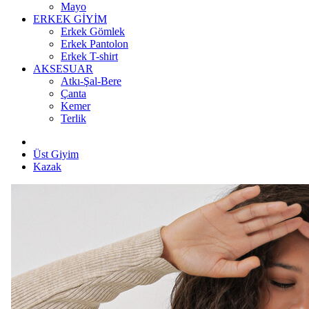
Mayo
ERKEK GİYİM
Erkek Gömlek
Erkek Pantolon
Erkek T-shirt
AKSESUAR
Atkı-Şal-Bere
Çanta
Kemer
Terlik
Üst Giyim
Kazak