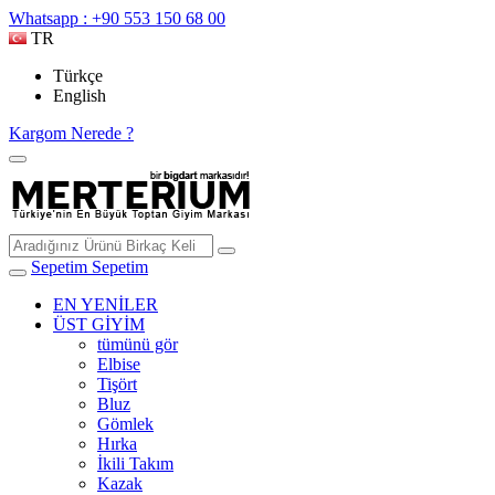
Whatsapp : +90 553 150 68 00
TR
Türkçe
English
Kargom Nerede ?
Sepetim
Sepetim
EN YENİLER
ÜST GİYİM
tümünü gör
Elbise
Tişört
Bluz
Gömlek
Hırka
İkili Takım
Kazak