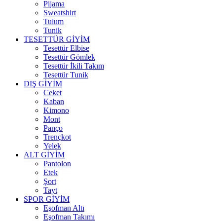
Pijama
Sweatshirt
Tulum
Tunik
TESETTÜR GİYİM
Tesettür Elbise
Tesettür Gömlek
Tesettür İkili Takım
Tesettür Tunik
DIŞ GİYİM
Ceket
Kaban
Kimono
Mont
Panço
Trençkot
Yelek
ALT GİYİM
Pantolon
Etek
Şort
Tayt
SPOR GİYİM
Eşofman Altı
Eşofman Takımı