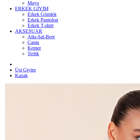
Mayo
ERKEK GİYİM
Erkek Gömlek
Erkek Pantolon
Erkek T-shirt
AKSESUAR
Atkı-Şal-Bere
Çanta
Kemer
Terlik
Üst Giyim
Kazak