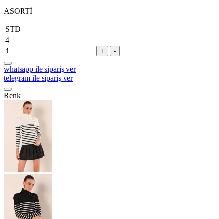
ASORTİ
STD
4
+
-
whatsapp ile sipariş ver
telegram ile sipariş ver
Renk