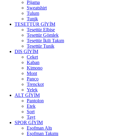
Pijama
Sweatshirt
Tulum
Tunik
TESETTÜR GİYİM
Tesettür Elbise
Tesettür Gömlek
Tesettür İkili Takım
Tesettür Tunik
DIŞ GİYİM
Ceket
Kaban
Kimono
Mont
Panço
Trençkot
Yelek
ALT GİYİM
Pantolon
Etek
Şort
Tayt
SPOR GİYİM
Eşofman Altı
Eşofman Takımı