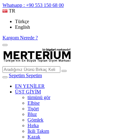
Whatsapp : +90 553 150 68 00
TR
Türkçe
English
Kargom Nerede ?
Sepetim
Sepetim
EN YENİLER
ÜST GİYİM
tümünü gör
Elbise
Tişört
Bluz
Gömlek
Hırka
İkili Takım
Kazak