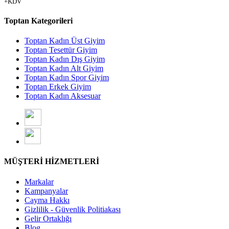
+KDV
Toptan Kategorileri
Toptan Kadın Üst Giyim
Toptan Tesettür Giyim
Toptan Kadın Dış Giyim
Toptan Kadın Alt Giyim
Toptan Kadın Spor Giyim
Toptan Erkek Giyim
Toptan Kadın Aksesuar
MÜŞTERİ HİZMETLERİ
Markalar
Kampanyalar
Cayma Hakkı
Gizlilik - Güvenlik Politiakası
Gelir Ortaklığı
Blog