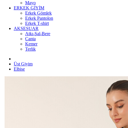
Mayo
ERKEK GİYİM
Erkek Gömlek
Erkek Pantolon
Erkek T-shirt
AKSESUAR
Atkı-Şal-Bere
Çanta
Kemer
Terlik
Üst Giyim
Elbise