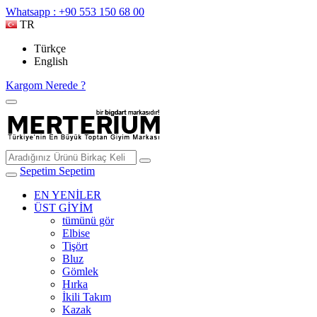
Whatsapp : +90 553 150 68 00
TR
Türkçe
English
Kargom Nerede ?
Sepetim
Sepetim
EN YENİLER
ÜST GİYİM
tümünü gör
Elbise
Tişört
Bluz
Gömlek
Hırka
İkili Takım
Kazak