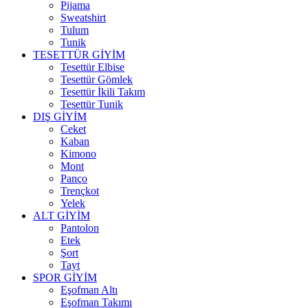
Pijama
Sweatshirt
Tulum
Tunik
TESETTÜR GİYİM
Tesettür Elbise
Tesettür Gömlek
Tesettür İkili Takım
Tesettür Tunik
DIŞ GİYİM
Ceket
Kaban
Kimono
Mont
Panço
Trençkot
Yelek
ALT GİYİM
Pantolon
Etek
Şort
Tayt
SPOR GİYİM
Eşofman Altı
Eşofman Takımı