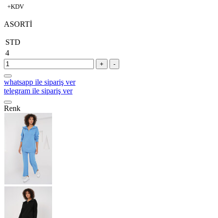
+KDV
ASORTİ
STD
4
+
-
whatsapp ile sipariş ver
telegram ile sipariş ver
Renk