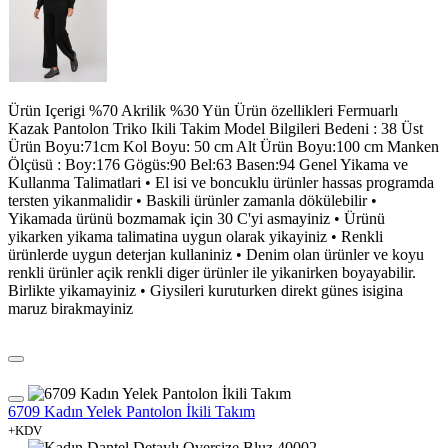
Ürün Içerigi %70 Akrilik %30 Yün Ürün özellikleri Fermuarlı
Kazak Pantolon Triko Ikili Takim Model Bilgileri Bedeni : 38 Üst
Ürün Boyu:71cm Kol Boyu: 50 cm Alt Ürün Boyu:100 cm Manken
Ölçüsü : Boy:176 Gögüs:90 Bel:63 Basen:94 Genel Yikama ve
Kullanma Talimatlari • El isi ve boncuklu ürünler hassas programda
tersten yikanmalidir • Baskili ürünler zamanla dökülebilir •
Yikamada ürünü bozmamak için 30 C'yi asmayiniz • Ürünü
yikarken yikama talimatina uygun olarak yikayiniz • Renkli
ürünlerde uygun deterjan kullaniniz • Denim olan ürünler ve koyu
renkli ürünler açik renkli diger ürünler ile yikanirken boyayabilir.
Birlikte yikamayiniz • Giysileri kuruturken direkt günes isigina
maruz birakmayiniz
6709 Kadın Yelek Pantolon İkili Takım
+KDV