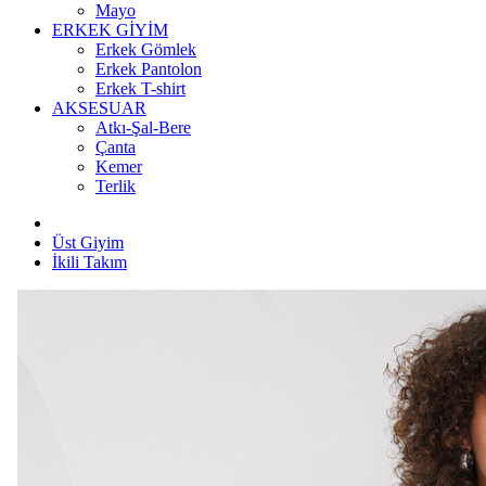
Mayo
ERKEK GİYİM
Erkek Gömlek
Erkek Pantolon
Erkek T-shirt
AKSESUAR
Atkı-Şal-Bere
Çanta
Kemer
Terlik
Üst Giyim
İkili Takım