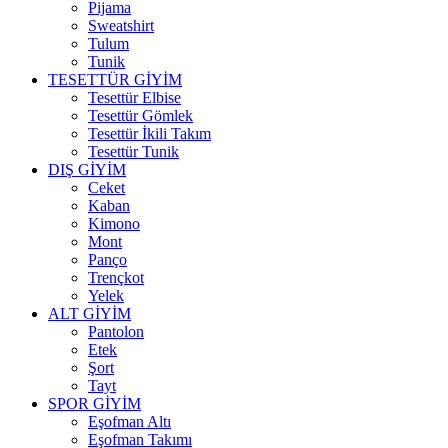
Pijama
Sweatshirt
Tulum
Tunik
TESETTÜR GİYİM
Tesettür Elbise
Tesettür Gömlek
Tesettür İkili Takım
Tesettür Tunik
DIŞ GİYİM
Ceket
Kaban
Kimono
Mont
Panço
Trençkot
Yelek
ALT GİYİM
Pantolon
Etek
Şort
Tayt
SPOR GİYİM
Eşofman Altı
Eşofman Takımı