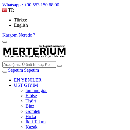
Whatsapp : +90 553 150 68 00
TR
Türkçe
English
Kargom Nerede ?
Sepetim
Sepetim
EN YENİLER
ÜST GİYİM
tümünü gör
Elbise
Tişört
Bluz
Gömlek
Hırka
İkili Takım
Kazak