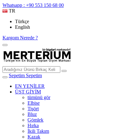
Whatsapp : +90 553 150 68 00
TR
Türkçe
English
Kargom Nerede ?
Sepetim
Sepetim
EN YENİLER
ÜST GİYİM
tümünü gör
Elbise
Tişört
Bluz
Gömlek
Hırka
İkili Takım
Kazak