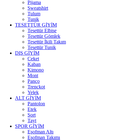
Pijama
Sweatshirt
Tulum
Tunik
TESETTÜR GİYİM
Tesettür Elbise
Tesettür Gömlek
Tesettür İkili Takım
Tesettür Tunik
DIŞ GİYİM
Ceket
Kaban
Kimono
Mont
Panço
Trençkot
Yelek
ALT GİYİM
Pantolon
Etek
Şort
Tayt
SPOR GİYİM
Eşofman Altı
Eşofman Takımı