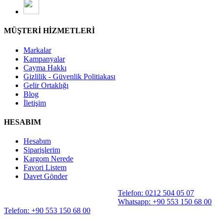
MÜŞTERİ HİZMETLERİ
Markalar
Kampanyalar
Cayma Hakkı
Gizlilik - Güvenlik Politiakası
Gelir Ortaklığı
Blog
İletişim
HESABIM
Hesabım
Siparişlerim
Kargom Nerede
Favori Listem
Davet Gönder
Telefon: 0212 504 05 07
Whatsapp: +90 553 150 68 00
Telefon: +90 553 150 68 00