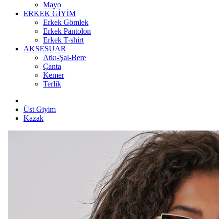
Mayo
ERKEK GİYİM
Erkek Gömlek
Erkek Pantolon
Erkek T-shirt
AKSESUAR
Atkı-Şal-Bere
Çanta
Kemer
Terlik
Üst Giyim
Kazak