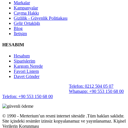
Markalar
Kampanyalar
Cayma Hakkı
Gizlilik - Güvenlik Politiakası
Gelir Ortaklığı
Blog
İletişim
HESABIM
Hesabım
Siparişlerim
Kargom Nerede
Favori Listem
Davet Gönder
Telefon: 0212 504 05 07
Whatsapp: +90 553 150 68 00
Telefon: +90 553 150 68 00
©️ 1990 - Merterium’un resmi internet sitesidir .Tüm hakları saklıdır.
Site içindeki resimler izinsiz kopyalanamaz ve yayınlanamaz. Kişisel
Verilerin Korunması