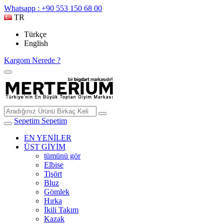
Whatsapp : +90 553 150 68 00
TR
Türkçe
English
Kargom Nerede ?
Sepetim
Sepetim
EN YENİLER
ÜST GİYİM
tümünü gör
Elbise
Tişört
Bluz
Gömlek
Hırka
İkili Takım
Kazak