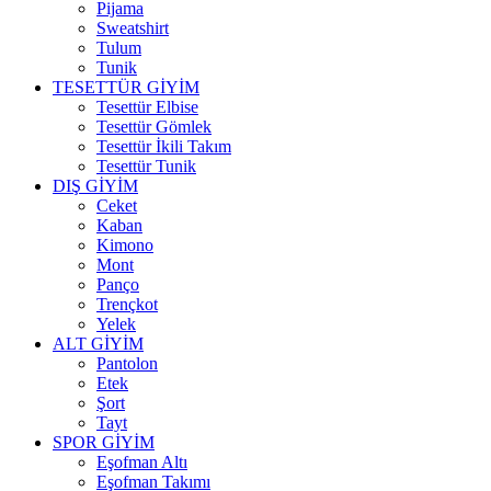
Pijama
Sweatshirt
Tulum
Tunik
TESETTÜR GİYİM
Tesettür Elbise
Tesettür Gömlek
Tesettür İkili Takım
Tesettür Tunik
DIŞ GİYİM
Ceket
Kaban
Kimono
Mont
Panço
Trençkot
Yelek
ALT GİYİM
Pantolon
Etek
Şort
Tayt
SPOR GİYİM
Eşofman Altı
Eşofman Takımı