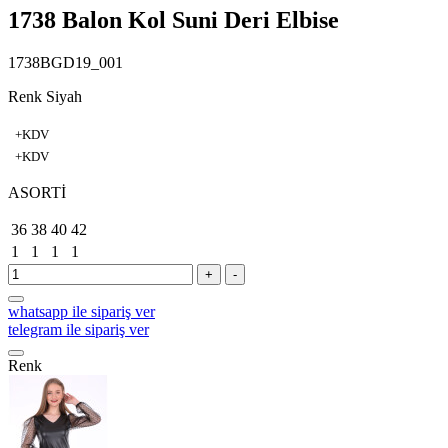
1738 Balon Kol Suni Deri Elbise
1738BGD19_001
Renk Siyah
+KDV
+KDV
ASORTİ
36
38
40
42
1
1
1
1
+
-
whatsapp ile sipariş ver
telegram ile sipariş ver
Renk