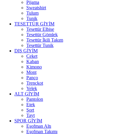
Pijama
Sweatshirt
Tulum
Tunik
TESETTÜR GİYİM
Tesettür Elbise
Tesettür Gömlek
Tesettür İkili Takım
Tesettür Tunik
DIŞ GİYİM
Ceket
Kaban
Kimono
Mont
Panço
Trençkot
Yelek
ALT GİYİM
Pantolon
Etek
Şort
Tayt
SPOR GİYİM
Eşofman Altı
Eşofman Takımı