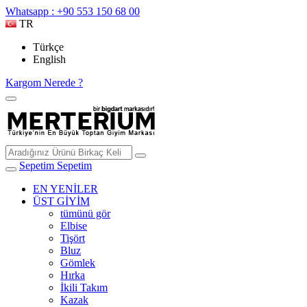
Whatsapp : +90 553 150 68 00
TR
Türkçe
English
Kargom Nerede ?
Sepetim
Sepetim
EN YENİLER
ÜST GİYİM
tümünü gör
Elbise
Tişört
Bluz
Gömlek
Hırka
İkili Takım
Kazak