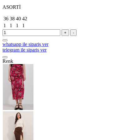
ASORTİ
36
38
40
42
1
1
1
1
+
-
whatsapp ile sipariş ver
telegram ile sipariş ver
Renk