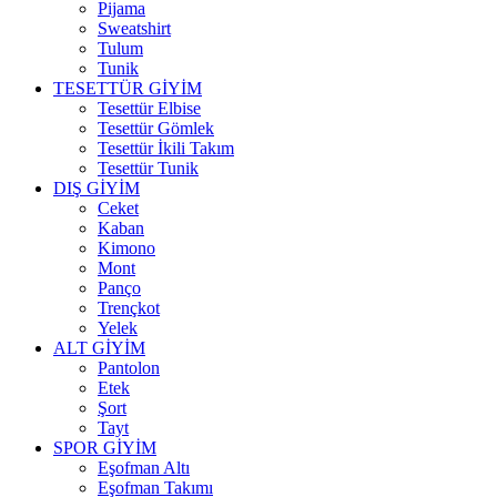
Pijama
Sweatshirt
Tulum
Tunik
TESETTÜR GİYİM
Tesettür Elbise
Tesettür Gömlek
Tesettür İkili Takım
Tesettür Tunik
DIŞ GİYİM
Ceket
Kaban
Kimono
Mont
Panço
Trençkot
Yelek
ALT GİYİM
Pantolon
Etek
Şort
Tayt
SPOR GİYİM
Eşofman Altı
Eşofman Takımı