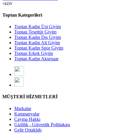
+KDV
Toptan Kategorileri
Toptan Kadın Üst Giyim
Toptan Tesettür Giyim
Toptan Kadın Dış Giyim
Toptan Kadın Alt Giyim
Toptan Kadın Spor Giyim
Toptan Erkek Giyim
Toptan Kadın Aksesuar
MÜŞTERİ HİZMETLERİ
Markalar
Kampanyalar
Cayma Hakkı
Gizlilik - Güvenlik Politiakası
Gelir Ortaklığı