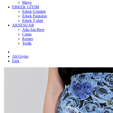
Mayo
ERKEK GİYİM
Erkek Gömlek
Erkek Pantolon
Erkek T-shirt
AKSESUAR
Atkı-Şal-Bere
Çanta
Kemer
Terlik
Alt Giyim
Etek