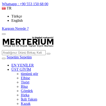
Whatsapp : +90 553 150 68 00
TR
Türkçe
English
Kargom Nerede ?
Sepetim
Sepetim
EN YENİLER
ÜST GİYİM
tümünü gör
Elbise
Tişört
Bluz
Gömlek
Hırka
İkili Takım
Kazak