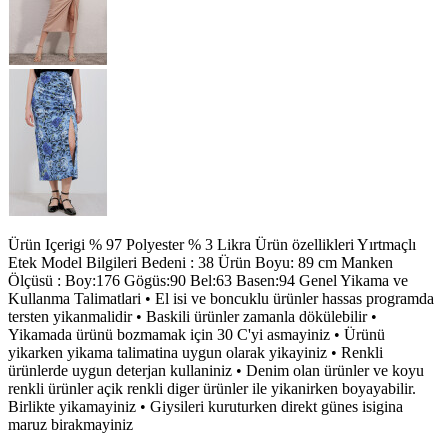
Ürün Içerigi % 97 Polyester % 3 Likra Ürün özellikleri Yırtmaçlı
Etek Model Bilgileri Bedeni : 38 Ürün Boyu: 89 cm Manken
Ölçüsü : Boy:176 Gögüs:90 Bel:63 Basen:94 Genel Yikama ve
Kullanma Talimatlari • El isi ve boncuklu ürünler hassas programda
tersten yikanmalidir • Baskili ürünler zamanla dökülebilir •
Yikamada ürünü bozmamak için 30 C'yi asmayiniz • Ürünü
yikarken yikama talimatina uygun olarak yikayiniz • Renkli
ürünlerde uygun deterjan kullaniniz • Denim olan ürünler ve koyu
renkli ürünler açik renkli diger ürünler ile yikanirken boyayabilir.
Birlikte yikamayiniz • Giysileri kuruturken direkt günes isigina
maruz birakmayiniz