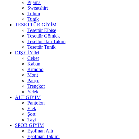
Pijama
Sweatshirt
Tulum
Tunik
TESETTÜR GİYİM
Tesettür Elbise
Tesettür Gömlek
Tesettür İkili Takım
Tesettür Tunik
DIŞ GİYİM
Ceket
Kaban
Kimono
Mont
Panço
Trençkot
Yelek
ALT GİYİM
Pantolon
Etek
Şort
Tayt
SPOR GİYİM
Eşofman Altı
Eşofman Takımı