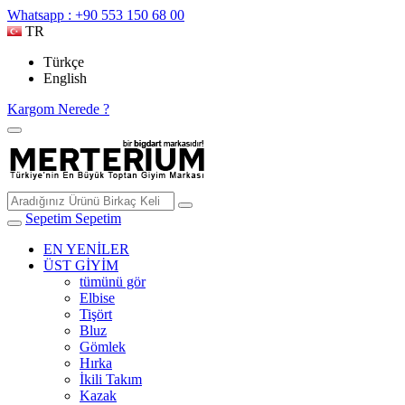
Whatsapp : +90 553 150 68 00
TR
Türkçe
English
Kargom Nerede ?
Sepetim
Sepetim
EN YENİLER
ÜST GİYİM
tümünü gör
Elbise
Tişört
Bluz
Gömlek
Hırka
İkili Takım
Kazak