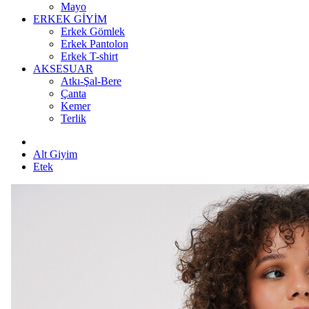
Mayo
ERKEK GİYİM
Erkek Gömlek
Erkek Pantolon
Erkek T-shirt
AKSESUAR
Atkı-Şal-Bere
Çanta
Kemer
Terlik
Alt Giyim
Etek