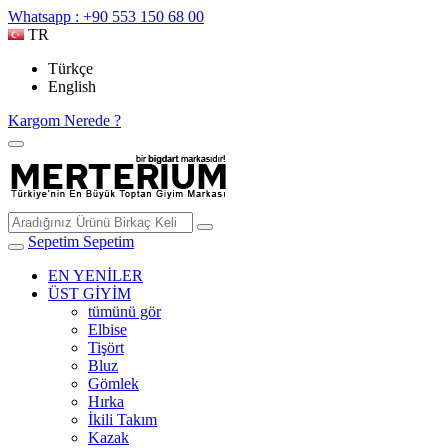
Whatsapp : +90 553 150 68 00
TR
Türkçe
English
Kargom Nerede ?
Sepetim
Sepetim
EN YENİLER
ÜST GİYİM
tümünü gör
Elbise
Tişört
Bluz
Gömlek
Hırka
İkili Takım
Kazak