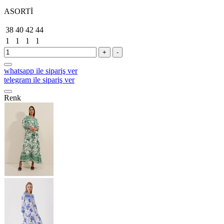
ASORTİ
38
40
42
44
1
1
1
1
+
-
whatsapp ile sipariş ver
telegram ile sipariş ver
Renk