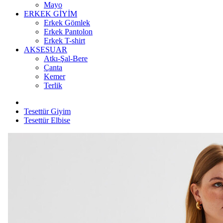
Mayo
ERKEK GİYİM
Erkek Gömlek
Erkek Pantolon
Erkek T-shirt
AKSESUAR
Atkı-Şal-Bere
Çanta
Kemer
Terlik
Tesettür Giyim
Tesettür Elbise