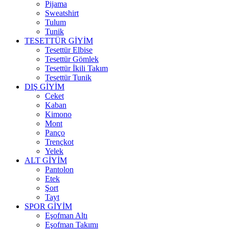
Pijama
Sweatshirt
Tulum
Tunik
TESETTÜR GİYİM
Tesettür Elbise
Tesettür Gömlek
Tesettür İkili Takım
Tesettür Tunik
DIŞ GİYİM
Ceket
Kaban
Kimono
Mont
Panço
Trençkot
Yelek
ALT GİYİM
Pantolon
Etek
Şort
Tayt
SPOR GİYİM
Eşofman Altı
Eşofman Takımı