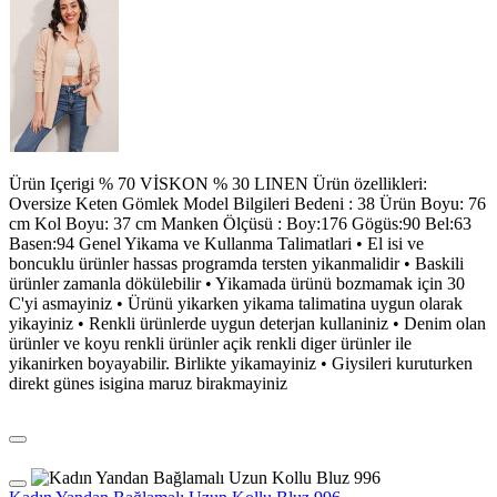
Ürün Içerigi % 70 VİSKON % 30 LINEN Ürün özellikleri:
Oversize Keten Gömlek Model Bilgileri Bedeni : 38 Ürün Boyu: 76
cm Kol Boyu: 37 cm Manken Ölçüsü : Boy:176 Gögüs:90 Bel:63
Basen:94 Genel Yikama ve Kullanma Talimatlari • El isi ve
boncuklu ürünler hassas programda tersten yikanmalidir • Baskili
ürünler zamanla dökülebilir • Yikamada ürünü bozmamak için 30
C'yi asmayiniz • Ürünü yikarken yikama talimatina uygun olarak
yikayiniz • Renkli ürünlerde uygun deterjan kullaniniz • Denim olan
ürünler ve koyu renkli ürünler açik renkli diger ürünler ile
yikanirken boyayabilir. Birlikte yikamayiniz • Giysileri kuruturken
direkt günes isigina maruz birakmayiniz