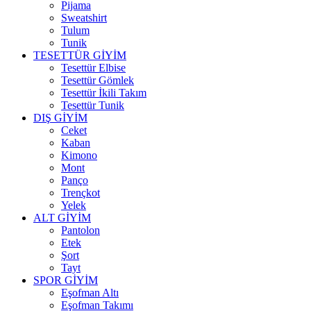
Pijama
Sweatshirt
Tulum
Tunik
TESETTÜR GİYİM
Tesettür Elbise
Tesettür Gömlek
Tesettür İkili Takım
Tesettür Tunik
DIŞ GİYİM
Ceket
Kaban
Kimono
Mont
Panço
Trençkot
Yelek
ALT GİYİM
Pantolon
Etek
Şort
Tayt
SPOR GİYİM
Eşofman Altı
Eşofman Takımı