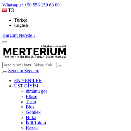
Whatsapp : +90 553 150 68 00
TR
Türkçe
English
Kargom Nerede ?
Sepetim
Sepetim
EN YENİLER
ÜST GİYİM
tümünü gör
Elbise
Tişört
Bluz
Gömlek
Hırka
İkili Takım
Kazak