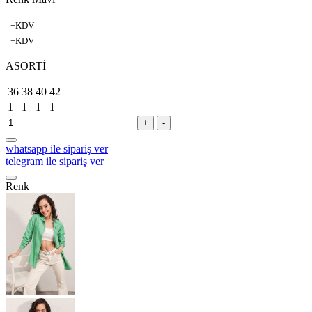
+KDV
+KDV
ASORTİ
36
38
40
42
1
1
1
1
+
-
whatsapp ile sipariş ver
telegram ile sipariş ver
Renk