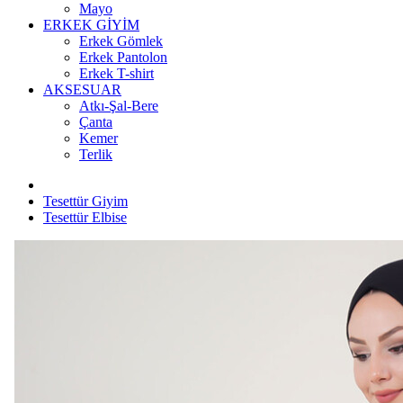
Mayo
ERKEK GİYİM
Erkek Gömlek
Erkek Pantolon
Erkek T-shirt
AKSESUAR
Atkı-Şal-Bere
Çanta
Kemer
Terlik
Tesettür Giyim
Tesettür Elbise