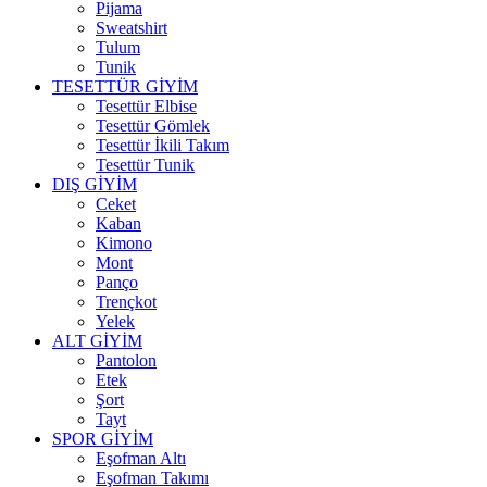
Pijama
Sweatshirt
Tulum
Tunik
TESETTÜR GİYİM
Tesettür Elbise
Tesettür Gömlek
Tesettür İkili Takım
Tesettür Tunik
DIŞ GİYİM
Ceket
Kaban
Kimono
Mont
Panço
Trençkot
Yelek
ALT GİYİM
Pantolon
Etek
Şort
Tayt
SPOR GİYİM
Eşofman Altı
Eşofman Takımı