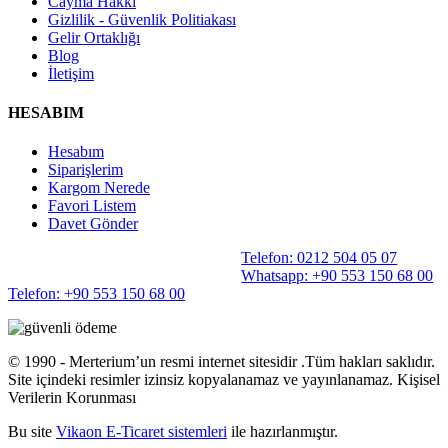
Cayma Hakkı
Gizlilik - Güvenlik Politiakası
Gelir Ortaklığı
Blog
İletişim
HESABIM
Hesabım
Siparişlerim
Kargom Nerede
Favori Listem
Davet Gönder
Telefon: 0212 504 05 07
Whatsapp: +90 553 150 68 00
Telefon: +90 553 150 68 00
©️ 1990 - Merterium’un resmi internet sitesidir .Tüm hakları saklıdır.
Site içindeki resimler izinsiz kopyalanamaz ve yayınlanamaz. Kişisel
Verilerin Korunması
Bu site
Vikaon E-Ticaret sistemleri
ile hazırlanmıştır.