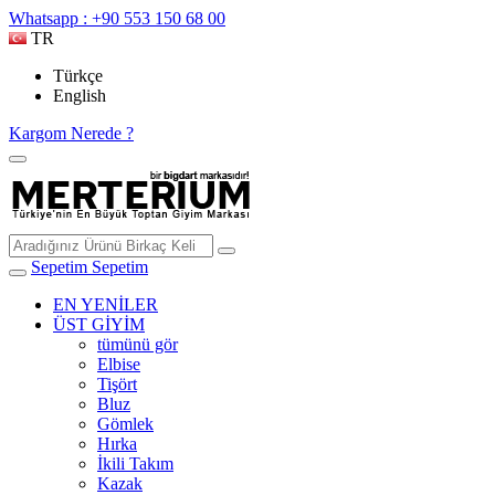
Whatsapp : +90 553 150 68 00
TR
Türkçe
English
Kargom Nerede ?
Sepetim
Sepetim
EN YENİLER
ÜST GİYİM
tümünü gör
Elbise
Tişört
Bluz
Gömlek
Hırka
İkili Takım
Kazak