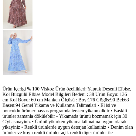
Ürün Içerigi % 100 Viskoz Ürün özellikleri: Yaprak Desenli Elbise,
Kol Büzgülü Elbise Model Bilgileri Bedeni : 38 Ürün Boyu: 136
cm Kol Boyu: 60 cm Manken Ölçüsü : Boy:176 Gögüs:90 Bel:63
Basen:94 Genel Yikama ve Kullanma Talimatlari • El isi ve
boncuklu ürünler hassas programda tersten yikanmalidir • Baskili
ürünler zamanla dökülebilir • Yikamada ürünü bozmamak için 30
C'yi asmayiniz • Ürünü yikarken yikama talimatina uygun olarak
yikayiniz • Renkli ürünlerde uygun deterjan kullaniniz • Denim olan
ürünler ve koyu renkli ürünler açik renkli diger ürünler ile