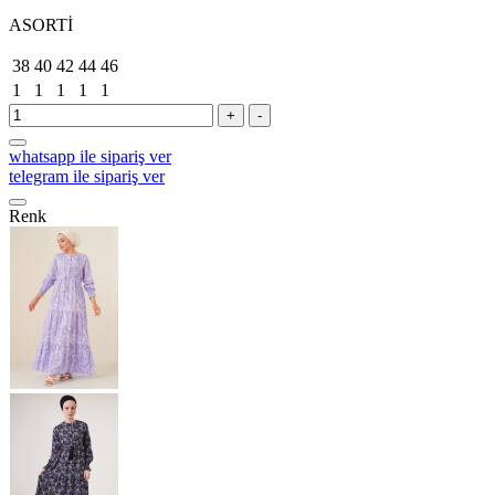
ASORTİ
38
40
42
44
46
1
1
1
1
1
+
-
whatsapp ile sipariş ver
telegram ile sipariş ver
Renk