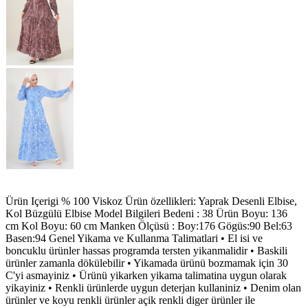
Ürün Içerigi % 100 Viskoz Ürün özellikleri: Yaprak Desenli Elbise,
Kol Büzgülü Elbise Model Bilgileri Bedeni : 38 Ürün Boyu: 136
cm Kol Boyu: 60 cm Manken Ölçüsü : Boy:176 Gögüs:90 Bel:63
Basen:94 Genel Yikama ve Kullanma Talimatlari • El isi ve
boncuklu ürünler hassas programda tersten yikanmalidir • Baskili
ürünler zamanla dökülebilir • Yikamada ürünü bozmamak için 30
C'yi asmayiniz • Ürünü yikarken yikama talimatina uygun olarak
yikayiniz • Renkli ürünlerde uygun deterjan kullaniniz • Denim olan
ürünler ve koyu renkli ürünler açik renkli diger ürünler ile