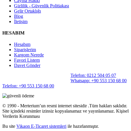
Cayma Hakkı
Gizlilik - Güvenlik Politiakası
Gelir Ortaklığı
Blog
İletişim
HESABIM
Hesabım
Siparişlerim
Kargom Nerede
Favori Listem
Davet Gönder
Telefon: 0212 504 05 07
Whatsapp: +90 553 150 68 00
Telefon: +90 553 150 68 00
©️ 1990 - Merterium’un resmi internet sitesidir .Tüm hakları saklıdır.
Site içindeki resimler izinsiz kopyalanamaz ve yayınlanamaz. Kişisel
Verilerin Korunması
Bu site
Vikaon E-Ticaret sistemleri
ile hazırlanmıştır.