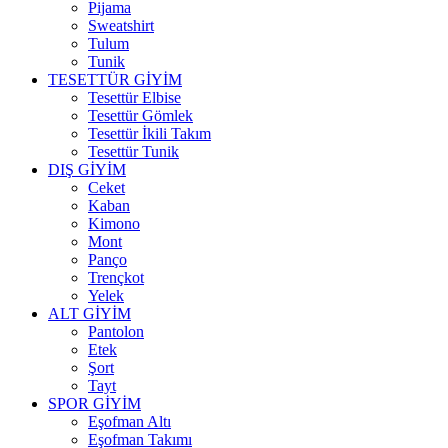
Pijama
Sweatshirt
Tulum
Tunik
TESETTÜR GİYİM
Tesettür Elbise
Tesettür Gömlek
Tesettür İkili Takım
Tesettür Tunik
DIŞ GİYİM
Ceket
Kaban
Kimono
Mont
Panço
Trençkot
Yelek
ALT GİYİM
Pantolon
Etek
Şort
Tayt
SPOR GİYİM
Eşofman Altı
Eşofman Takımı