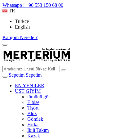
Whatsapp : +90 553 150 68 00
TR
Türkçe
English
Kargom Nerede ?
Sepetim
Sepetim
EN YENİLER
ÜST GİYİM
tümünü gör
Elbise
Tişört
Bluz
Gömlek
Hırka
İkili Takım
Kazak