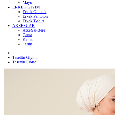
Mayo
ERKEK GİYİM
Erkek Gömlek
Erkek Pantolon
Erkek T-shirt
AKSESUAR
Atkı-Şal-Bere
Çanta
Kemer
Terlik
Tesettür Giyim
Tesettür Elbise