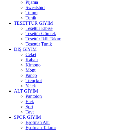
Pijama
Sweatshirt
Tulum
Tunik
TESETTÜR GİYİM
Tesettür Elbise
Tesettür Gömlek
Tesettür İkili Takım
Tesettür Tunik
DIŞ GİYİM
Ceket
Kaban
Kimono
Mont
Panço
Trençkot
Yelek
ALT GİYİM
Pantolon
Etek
Şort
Tayt
SPOR GİYİM
Eşofman Altı
Eşofman Takımı