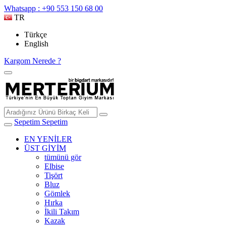
Whatsapp : +90 553 150 68 00
TR
Türkçe
English
Kargom Nerede ?
Sepetim
Sepetim
EN YENİLER
ÜST GİYİM
tümünü gör
Elbise
Tişört
Bluz
Gömlek
Hırka
İkili Takım
Kazak