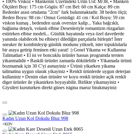
• 100% Viskoz • Mankenin Üzerindeki Ürün Üst: M/38, • Manken
Ölçüleri Boy: 175 cm Gögüs: 87 cm Bel: 60 cm Kalça: 89 cm
Bedenler arasi ortalama "2cm" fark bulunmaktadir. 38 beden ölçü;
Beden Boyu: 98 cm / Omuz Genisligi: 41 cm / Kol Boyu: 59 cm
viskon kumaş , bedenden uzak oversize kalip... Yaka bağcıklı,
bağlama detaylı, volanlı elbise Desenleriyle romantizm rüzgarları
estirirken elbise modeli... Günlük hayatında veya özel davetlerde
yanında olabilecek bu elbiseyi dilediğin parçalarla birleştir! İster
sneaker ile kombinleyip günlük modunu yükselt, ister topuklularla
bir araya getirip feminen etki yarat! :) Genel Yikama ve Kullanma
Talimatlari • El isi ve boncuklu ürünler hassas programda tersten
yikanmalidir • Baskili ürünler zamanla dökülebilir • Yikamada ürünü
bozmamak için 30 C'yi asmayiniz • Ürünü yikarken yikama
talimatina uygun olarak yikayiniz • Renkli ürünlerde uygun deterjan
kullaniniz • Denim olan ürünler ve koyu renkli ürünler açik renkli
diger ürünler ile yikanirken boyayabilir. Birlikte yikamayiniz •
Giysileri kuruturken direkt günes isigina maruz birakmayiniz
Kadın Uzun Kol Dokulu Bluz 998
+KDV