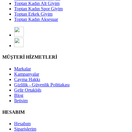
Toptan Kadın Alt Giyim
Toptan Kadın Spor Giyim
Toptan Erkek Giyim
Toptan Kadın Aksesuar
MÜŞTERİ HİZMETLERİ
Markalar
Kampanyalar
Cayma Hakkı
Gizlilik - Güvenlik Politiakası
Gelir Ortaklığı
Blog
İletişim
HESABIM
Hesabım
Siparişlerim