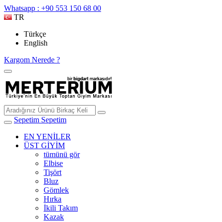
Whatsapp : +90 553 150 68 00
TR
Türkçe
English
Kargom Nerede ?
Sepetim
Sepetim
EN YENİLER
ÜST GİYİM
tümünü gör
Elbise
Tişört
Bluz
Gömlek
Hırka
İkili Takım
Kazak