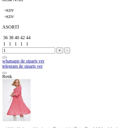
+KDV
+KDV
ASORTİ
36
38
40
42
44
1
1
1
1
1
+
-
whatsapp ile sipariş ver
telegram ile sipariş ver
Renk