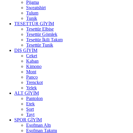
Pijama
Sweatshirt
Tulum
Tunik
TESETTÜR GİYİM
Tesettür Elbise
Tesettür Gömlek
Tesettür İkili Takım
Tesettür Tunik
DIŞ GİYİM
Ceket
Kaban
Kimono
Mont
Panço
Trençkot
Yelek
ALT GİYİM
Pantolon
Etek
Şort
Tayt
SPOR GİYİM
Eşofman Altı
Eşofman Takımı