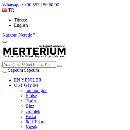
Whatsapp : +90 553 150 68 00
TR
Türkçe
English
Kargom Nerede ?
Sepetim
Sepetim
EN YENİLER
ÜST GİYİM
tümünü gör
Elbise
Tişört
Bluz
Gömlek
Hırka
İkili Takım
Kazak