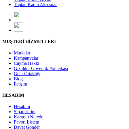
Toptan Kadın Aksesuar
MÜŞTERİ HİZMETLERİ
Markalar
Kampanyalar
Cayma Hakkı
Gizlilik - Güvenlik Politiakası
Gelir Ortaklığı
Blog
İletişim
HESABIM
Hesabım
Siparişlerim
Kargom Nerede
Favori Listem
Davet Gönder