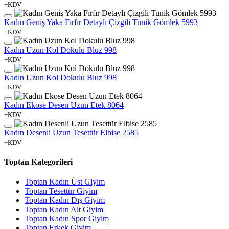
+KDV
Kadın Geniş Yaka Fırfır Detaylı Çizgili Tunik Gömlek 5993
+KDV
Kadın Uzun Kol Dokulu Bluz 998
+KDV
Kadın Uzun Kol Dokulu Bluz 998
+KDV
Kadın Ekose Desen Uzun Etek 8064
+KDV
Kadın Desenli Uzun Tesettür Elbise 2585
+KDV
Toptan Kategorileri
Toptan Kadın Üst Giyim
Toptan Tesettür Giyim
Toptan Kadın Dış Giyim
Toptan Kadın Alt Giyim
Toptan Kadın Spor Giyim
Toptan Erkek Giyim