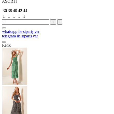
ASORTİ
36
38
40
42
44
1
1
1
1
1
+
-
whatsapp ile sipariş ver
telegram ile sipariş ver
Renk