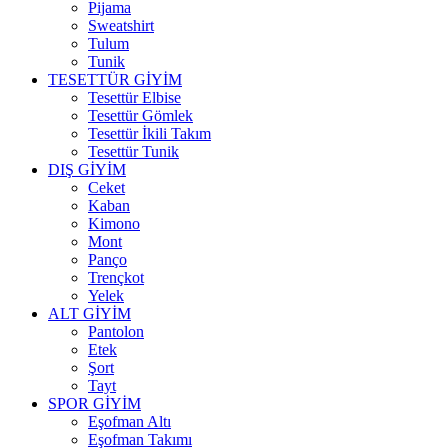
Pijama
Sweatshirt
Tulum
Tunik
TESETTÜR GİYİM
Tesettür Elbise
Tesettür Gömlek
Tesettür İkili Takım
Tesettür Tunik
DIŞ GİYİM
Ceket
Kaban
Kimono
Mont
Panço
Trençkot
Yelek
ALT GİYİM
Pantolon
Etek
Şort
Tayt
SPOR GİYİM
Eşofman Altı
Eşofman Takımı