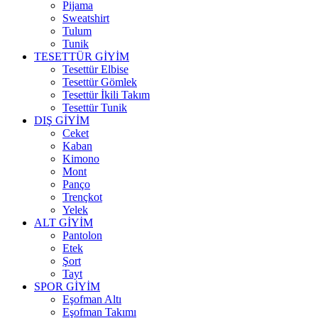
Pijama
Sweatshirt
Tulum
Tunik
TESETTÜR GİYİM
Tesettür Elbise
Tesettür Gömlek
Tesettür İkili Takım
Tesettür Tunik
DIŞ GİYİM
Ceket
Kaban
Kimono
Mont
Panço
Trençkot
Yelek
ALT GİYİM
Pantolon
Etek
Şort
Tayt
SPOR GİYİM
Eşofman Altı
Eşofman Takımı