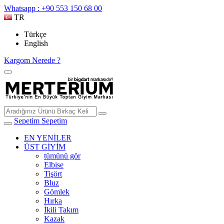
Whatsapp : +90 553 150 68 00
TR
Türkçe
English
Kargom Nerede ?
Sepetim
Sepetim
EN YENİLER
ÜST GİYİM
tümünü gör
Elbise
Tişört
Bluz
Gömlek
Hırka
İkili Takım
Kazak