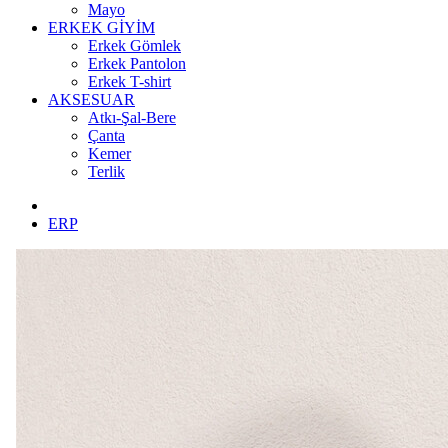
Mayo
ERKEK GİYİM
Erkek Gömlek
Erkek Pantolon
Erkek T-shirt
AKSESUAR
Atkı-Şal-Bere
Çanta
Kemer
Terlik
ERP