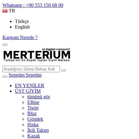
Whatsapp : +90 553 150 68 00
TR
Türkçe
English
Kargom Nerede ?
Sepetim
Sepetim
EN YENİLER
ÜST GİYİM
tümünü gör
Elbise
Tişört
Bluz
Gömlek
Hırka
İkili Takım
Kazak