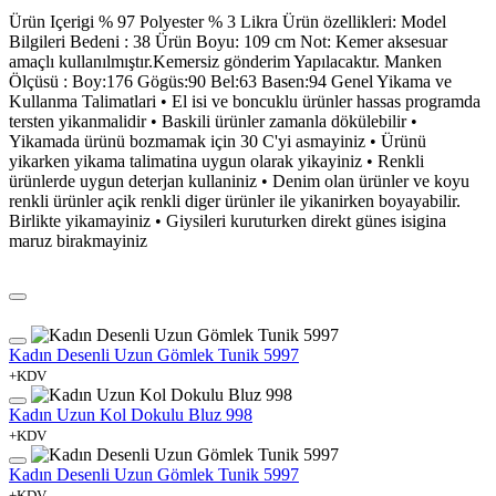
Ürün Içerigi % 97 Polyester % 3 Likra Ürün özellikleri: Model
Bilgileri Bedeni : 38 Ürün Boyu: 109 cm Not: Kemer aksesuar
amaçlı kullanılmıştır.Kemersiz gönderim Yapılacaktır. Manken
Ölçüsü : Boy:176 Gögüs:90 Bel:63 Basen:94 Genel Yikama ve
Kullanma Talimatlari • El isi ve boncuklu ürünler hassas programda
tersten yikanmalidir • Baskili ürünler zamanla dökülebilir •
Yikamada ürünü bozmamak için 30 C'yi asmayiniz • Ürünü
yikarken yikama talimatina uygun olarak yikayiniz • Renkli
ürünlerde uygun deterjan kullaniniz • Denim olan ürünler ve koyu
renkli ürünler açik renkli diger ürünler ile yikanirken boyayabilir.
Birlikte yikamayiniz • Giysileri kuruturken direkt günes isigina
maruz birakmayiniz
Kadın Desenli Uzun Gömlek Tunik 5997
+KDV
Kadın Uzun Kol Dokulu Bluz 998
+KDV
Kadın Desenli Uzun Gömlek Tunik 5997
+KDV