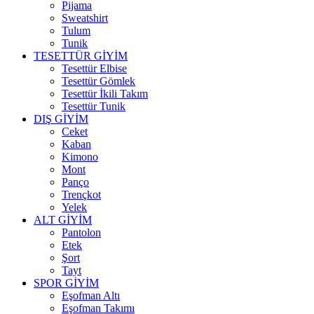
Pijama
Sweatshirt
Tulum
Tunik
TESETTÜR GİYİM
Tesettür Elbise
Tesettür Gömlek
Tesettür İkili Takım
Tesettür Tunik
DIŞ GİYİM
Ceket
Kaban
Kimono
Mont
Panço
Trençkot
Yelek
ALT GİYİM
Pantolon
Etek
Şort
Tayt
SPOR GİYİM
Eşofman Altı
Eşofman Takımı