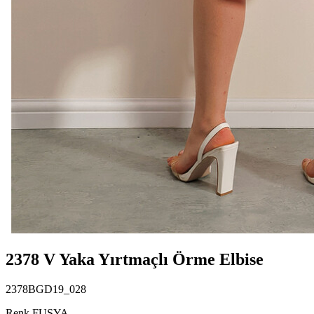
2378 V Yaka Yırtmaçlı Örme Elbise
2378BGD19_028
Renk FUŞYA