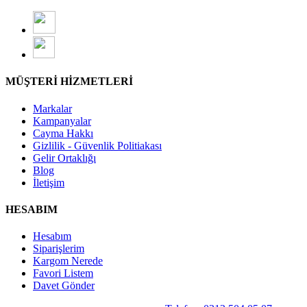
MÜŞTERİ HİZMETLERİ
Markalar
Kampanyalar
Cayma Hakkı
Gizlilik - Güvenlik Politiakası
Gelir Ortaklığı
Blog
İletişim
HESABIM
Hesabım
Siparişlerim
Kargom Nerede
Favori Listem
Davet Gönder