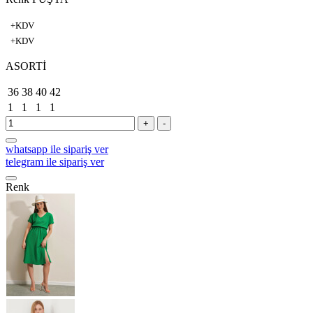
+KDV
+KDV
ASORTİ
36
38
40
42
1
1
1
1
+
-
whatsapp ile sipariş ver
telegram ile sipariş ver
Renk