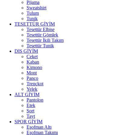
Pijama
Sweatshirt
Tulum
Tunik
TESETTÜR GİYİM
Tesettür Elbise
Tesettür Gömlek
Tesettür İkili Takım
Tesettür Tunik
DIŞ GİYİM
Ceket
Kaban
Kimono
Mont
Panço
Trençkot
Yelek
ALT GİYİM
Pantolon
Etek
Şort
Tayt
SPOR GİYİM
Eşofman Altı
Eşofman Takımı