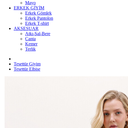
Mayo
ERKEK GİYİM
Erkek Gömlek
Erkek Pantolon
Erkek T-shirt
AKSESUAR
Atkı-Şal-Bere
Çanta
Kemer
Terlik
Tesettür Giyim
Tesettür Elbise