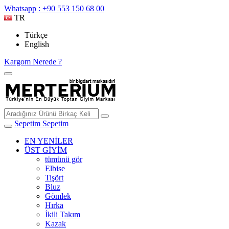
Whatsapp : +90 553 150 68 00
TR
Türkçe
English
Kargom Nerede ?
Sepetim
Sepetim
EN YENİLER
ÜST GİYİM
tümünü gör
Elbise
Tişört
Bluz
Gömlek
Hırka
İkili Takım
Kazak