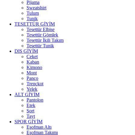
Pijama
Sweatshirt
Tulum
Tunik
TESETTÜR GİYİM
Tesettür Elbise
Tesettür Gömlek
Tesettür İkili Takım
Tesettür Tunik
DIŞ GİYİM
Ceket
Kaban
Kimono
Mont
Panço
Trençkot
Yelek
ALT GİYİM
Pantolon
Etek
Şort
Tayt
SPOR GİYİM
Eşofman Altı
Eşofman Takımı