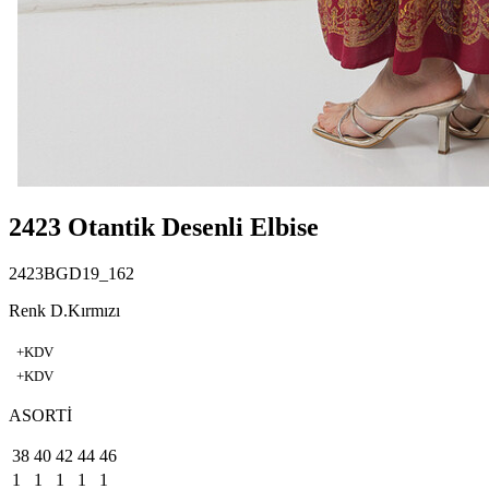
2423 Otantik Desenli Elbise
2423BGD19_162
Renk D.Kırmızı
+KDV
+KDV
ASORTİ
38
40
42
44
46
1
1
1
1
1