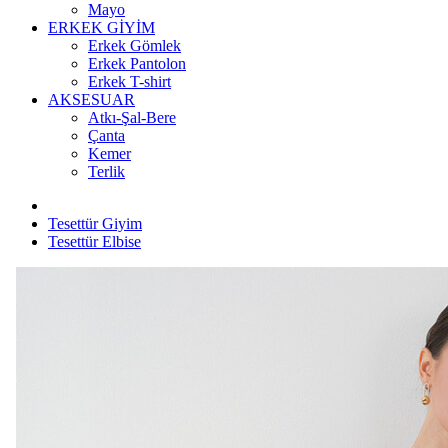
Mayo
ERKEK GİYİM
Erkek Gömlek
Erkek Pantolon
Erkek T-shirt
AKSESUAR
Atkı-Şal-Bere
Çanta
Kemer
Terlik
Tesettür Giyim
Tesettür Elbise