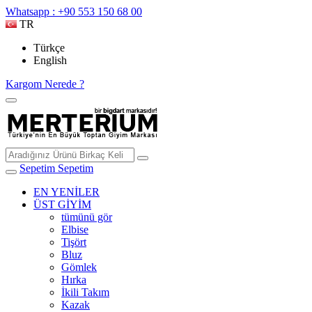
Whatsapp : +90 553 150 68 00
TR
Türkçe
English
Kargom Nerede ?
Sepetim
Sepetim
EN YENİLER
ÜST GİYİM
tümünü gör
Elbise
Tişört
Bluz
Gömlek
Hırka
İkili Takım
Kazak