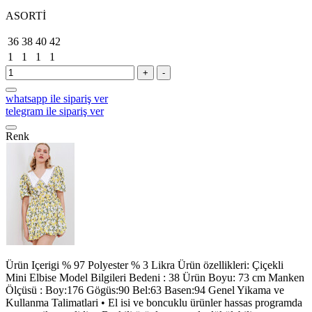
ASORTİ
36
38
40
42
1
1
1
1
+
-
whatsapp ile sipariş ver
telegram ile sipariş ver
Renk
Ürün Içerigi % 97 Polyester % 3 Likra Ürün özellikleri: Çiçekli
Mini Elbise Model Bilgileri Bedeni : 38 Ürün Boyu: 73 cm Manken
Ölçüsü : Boy:176 Gögüs:90 Bel:63 Basen:94 Genel Yikama ve
Kullanma Talimatlari • El isi ve boncuklu ürünler hassas programda