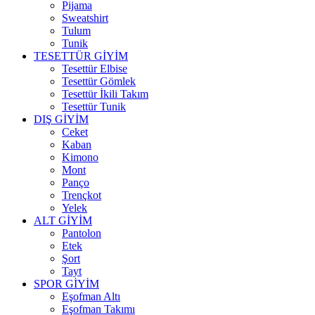
Pijama
Sweatshirt
Tulum
Tunik
TESETTÜR GİYİM
Tesettür Elbise
Tesettür Gömlek
Tesettür İkili Takım
Tesettür Tunik
DIŞ GİYİM
Ceket
Kaban
Kimono
Mont
Panço
Trençkot
Yelek
ALT GİYİM
Pantolon
Etek
Şort
Tayt
SPOR GİYİM
Eşofman Altı
Eşofman Takımı