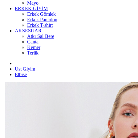
Mayo
ERKEK GİYİM
Erkek Gömlek
Erkek Pantolon
Erkek T-shirt
AKSESUAR
Atkı-Şal-Bere
Çanta
Kemer
Terlik
Üst Giyim
Elbise