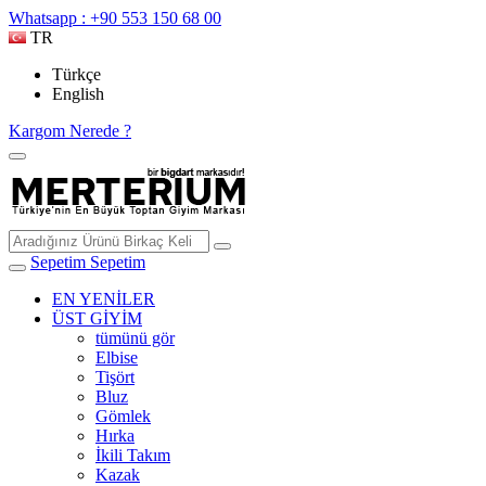
Whatsapp : +90 553 150 68 00
TR
Türkçe
English
Kargom Nerede ?
Sepetim
Sepetim
EN YENİLER
ÜST GİYİM
tümünü gör
Elbise
Tişört
Bluz
Gömlek
Hırka
İkili Takım
Kazak