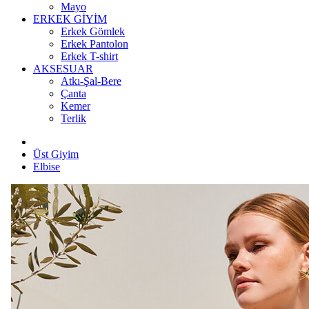
Mayo
ERKEK GİYİM
Erkek Gömlek
Erkek Pantolon
Erkek T-shirt
AKSESUAR
Atkı-Şal-Bere
Çanta
Kemer
Terlik
Üst Giyim
Elbise