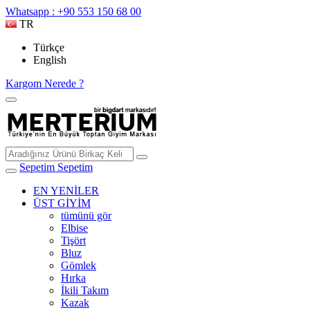
Whatsapp : +90 553 150 68 00
TR
Türkçe
English
Kargom Nerede ?
Sepetim
Sepetim
EN YENİLER
ÜST GİYİM
tümünü gör
Elbise
Tişört
Bluz
Gömlek
Hırka
İkili Takım
Kazak