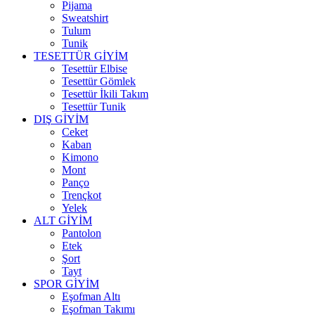
Pijama
Sweatshirt
Tulum
Tunik
TESETTÜR GİYİM
Tesettür Elbise
Tesettür Gömlek
Tesettür İkili Takım
Tesettür Tunik
DIŞ GİYİM
Ceket
Kaban
Kimono
Mont
Panço
Trençkot
Yelek
ALT GİYİM
Pantolon
Etek
Şort
Tayt
SPOR GİYİM
Eşofman Altı
Eşofman Takımı