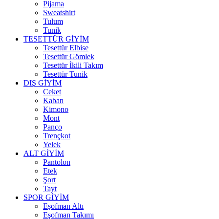
Pijama
Sweatshirt
Tulum
Tunik
TESETTÜR GİYİM
Tesettür Elbise
Tesettür Gömlek
Tesettür İkili Takım
Tesettür Tunik
DIŞ GİYİM
Ceket
Kaban
Kimono
Mont
Panço
Trençkot
Yelek
ALT GİYİM
Pantolon
Etek
Şort
Tayt
SPOR GİYİM
Eşofman Altı
Eşofman Takımı