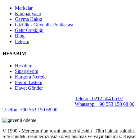
Markalar
Kampanyalar
Cayma Hakkı
Gizlilik - Güvenlik Politiakası
Gelir Ortaklığı
Blog
İletişim
HESABIM
Hesabım
Siparişlerim
Kargom Nerede
Favori Listem
Davet Gönder
Telefon: 0212 504 05 07
Whatsapp: +90 553 150 68 00
Telefon: +90 553 150 68 00
©️ 1990 - Merterium’un resmi internet sitesidir .Tüm hakları saklıdır.
Site içindeki resimler izinsiz kopyalanamaz ve yayınlanamaz. Kişisel