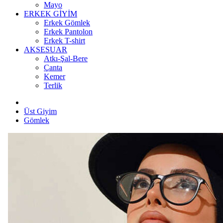
Mayo
ERKEK GİYİM
Erkek Gömlek
Erkek Pantolon
Erkek T-shirt
AKSESUAR
Atkı-Şal-Bere
Çanta
Kemer
Terlik
Üst Giyim
Gömlek