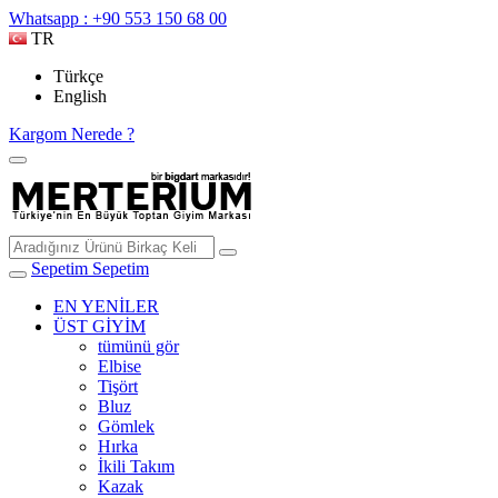
Whatsapp : +90 553 150 68 00
TR
Türkçe
English
Kargom Nerede ?
Sepetim
Sepetim
EN YENİLER
ÜST GİYİM
tümünü gör
Elbise
Tişört
Bluz
Gömlek
Hırka
İkili Takım
Kazak