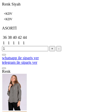
Renk Siyah
+KDV
+KDV
ASORTİ
36
38
40
42
44
1
1
1
1
1
+
-
whatsapp ile sipariş ver
telegram ile sipariş ver
Renk