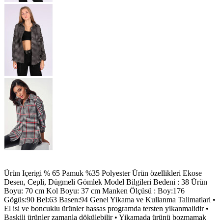
Ürün Içerigi % 65 Pamuk %35 Polyester Ürün özellikleri Ekose
Desen, Cepli, Dügmeli Gömlek Model Bilgileri Bedeni : 38 Ürün
Boyu: 70 cm Kol Boyu: 37 cm Manken Ölçüsü : Boy:176
Gögüs:90 Bel:63 Basen:94 Genel Yikama ve Kullanma Talimatlari •
El isi ve boncuklu ürünler hassas programda tersten yikanmalidir •
Baskili ürünler zamanla dökülebilir • Yikamada ürünü bozmamak