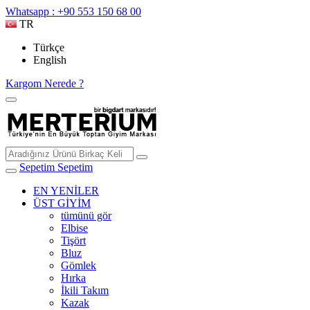
Whatsapp : +90 553 150 68 00
TR
Türkçe
English
Kargom Nerede ?
Sepetim
Sepetim
EN YENİLER
ÜST GİYİM
tümünü gör
Elbise
Tişört
Bluz
Gömlek
Hırka
İkili Takım
Kazak