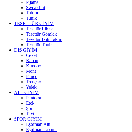
Pijama
Sweatshirt
Tulum
Tunik
TESETTÜR GİYİM
Tesettür Elbise
Tesettür Gömlek
Tesettür İkili Takım
Tesettür Tunik
DIŞ GİYİM
Ceket
Kaban
Kimono
Mont
Panço
Trençkot
Yelek
ALT GİYİM
Pantolon
Etek
Şort
Tayt
SPOR GİYİM
Eşofman Altı
Eşofman Takımı