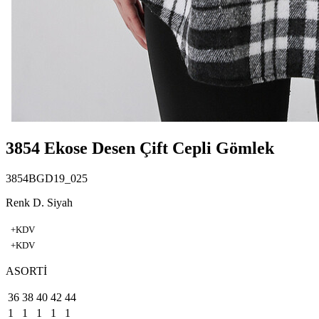
3854 Ekose Desen Çift Cepli Gömlek
3854BGD19_025
Renk D. Siyah
+KDV
+KDV
ASORTİ
36
38
40
42
44
1
1
1
1
1