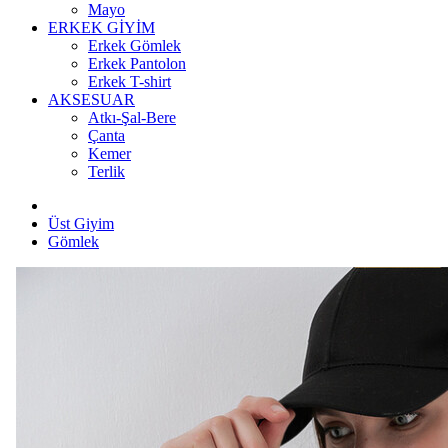
Mayo
ERKEK GİYİM
Erkek Gömlek
Erkek Pantolon
Erkek T-shirt
AKSESUAR
Atkı-Şal-Bere
Çanta
Kemer
Terlik
Üst Giyim
Gömlek