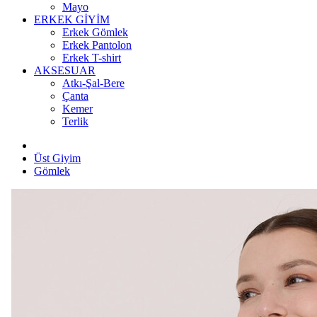
Mayo
ERKEK GİYİM
Erkek Gömlek
Erkek Pantolon
Erkek T-shirt
AKSESUAR
Atkı-Şal-Bere
Çanta
Kemer
Terlik
Üst Giyim
Gömlek