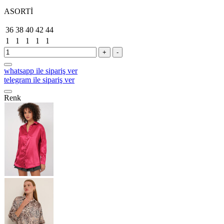
ASORTİ
36
38
40
42
44
1
1
1
1
1
+
-
whatsapp ile sipariş ver
telegram ile sipariş ver
Renk