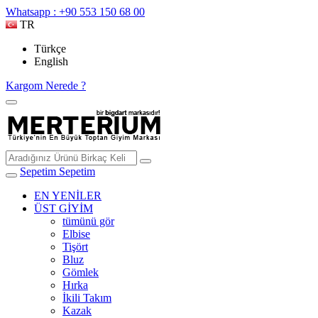
Whatsapp : +90 553 150 68 00
TR
Türkçe
English
Kargom Nerede ?
Sepetim
Sepetim
EN YENİLER
ÜST GİYİM
tümünü gör
Elbise
Tişört
Bluz
Gömlek
Hırka
İkili Takım
Kazak