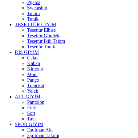
Pijama
Sweatshirt
Tulum
Tunik
TESETTÜR GİYİM
Tesettür Elbise
Tesettür Gömlek
Tesettür İkili Takım
Tesettür Tunik
DIŞ GİYİM
Ceket
Kaban
Kimono
Mont
Panço
Trençkot
Yelek
ALT GİYİM
Pantolon
Etek
Şort
Tayt
SPOR GİYİM
Eşofman Altı
Eşofman Takımı