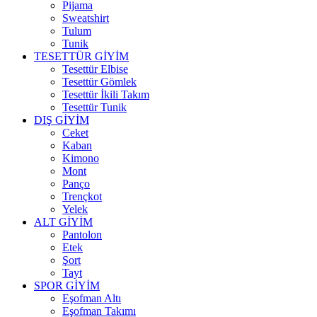
Pijama
Sweatshirt
Tulum
Tunik
TESETTÜR GİYİM
Tesettür Elbise
Tesettür Gömlek
Tesettür İkili Takım
Tesettür Tunik
DIŞ GİYİM
Ceket
Kaban
Kimono
Mont
Panço
Trençkot
Yelek
ALT GİYİM
Pantolon
Etek
Şort
Tayt
SPOR GİYİM
Eşofman Altı
Eşofman Takımı