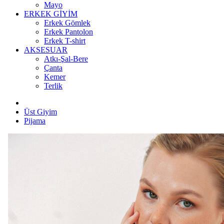
Mayo
ERKEK GİYİM
Erkek Gömlek
Erkek Pantolon
Erkek T-shirt
AKSESUAR
Atkı-Şal-Bere
Çanta
Kemer
Terlik
Üst Giyim
Pijama