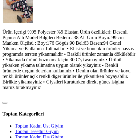
Ürün Içerigi %95 Polyester %5 Elastan Ürün özellikleri: Desenli
Pijama Altı Model Bilgileri Bedeni : 38 Alt Ürün Boyu: 99 cm
Manken Ölçüsü : Boy:176 Gögüs:90 Bel:63 Basen:94 Genel
Yikama ve Kullanma Talimatlari • El isi ve boncuklu ürünler hassas
programda tersten yikanmalidir • Baskili ürünler zamanla dökülebilir
• Yikamada ürünü bozmamak için 30 C'yi asmayiniz • Ürünü
yikarken yikama talimatina uygun olarak yikayiniz • Renkli
ürünlerde uygun deterjan kullaniniz • Denim olan ürünler ve koyu
renkli ürünler açik renkli diger ürünler ile yikanirken boyayabilir.
Birlikte yikamayiniz • Giysileri kuruturken direkt günes isigina
maruz birakmayiniz
Toptan Kategorileri
Toptan Kadın Üst Giyim
Toptan Tesettür Giyim
Toptan Kadın Dış Giyim