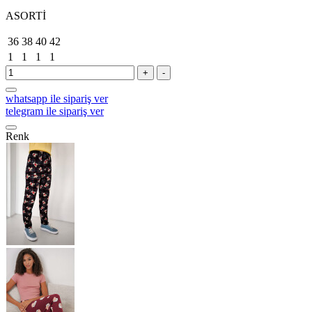
ASORTİ
36
38
40
42
1
1
1
1
+
-
whatsapp ile sipariş ver
telegram ile sipariş ver
Renk