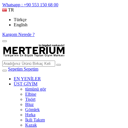
Whatsapp : +90 553 150 68 00
TR
Türkçe
English
Kargom Nerede ?
Sepetim
Sepetim
EN YENİLER
ÜST GİYİM
tümünü gör
Elbise
Tişört
Bluz
Gömlek
Hırka
İkili Takım
Kazak