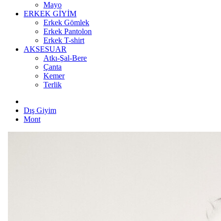
Mayo
ERKEK GİYİM
Erkek Gömlek
Erkek Pantolon
Erkek T-shirt
AKSESUAR
Atkı-Şal-Bere
Çanta
Kemer
Terlik
Dış Giyim
Mont