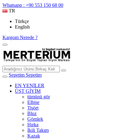
Whatsapp : +90 553 150 68 00
TR
Türkçe
English
Kargom Nerede ?
Sepetim
Sepetim
EN YENİLER
ÜST GİYİM
tümünü gör
Elbise
Tişört
Bluz
Gömlek
Hırka
İkili Takım
Kazak