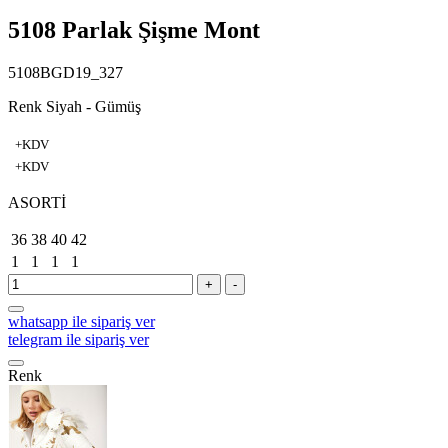
5108 Parlak Şişme Mont
5108BGD19_327
Renk Siyah - Gümüş
+KDV
+KDV
ASORTİ
36
38
40
42
1
1
1
1
+
-
whatsapp ile sipariş ver
telegram ile sipariş ver
Renk