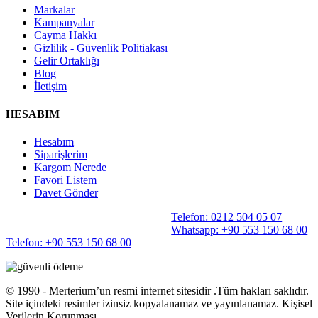
Markalar
Kampanyalar
Cayma Hakkı
Gizlilik - Güvenlik Politiakası
Gelir Ortaklığı
Blog
İletişim
HESABIM
Hesabım
Siparişlerim
Kargom Nerede
Favori Listem
Davet Gönder
Telefon: 0212 504 05 07
Whatsapp: +90 553 150 68 00
Telefon: +90 553 150 68 00
©️ 1990 - Merterium’un resmi internet sitesidir .Tüm hakları saklıdır.
Site içindeki resimler izinsiz kopyalanamaz ve yayınlanamaz. Kişisel
Verilerin Korunması