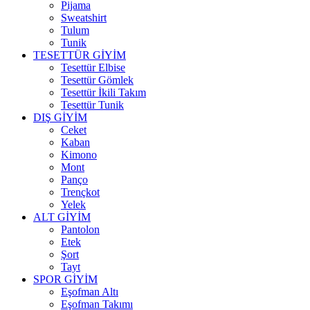
Pijama
Sweatshirt
Tulum
Tunik
TESETTÜR GİYİM
Tesettür Elbise
Tesettür Gömlek
Tesettür İkili Takım
Tesettür Tunik
DIŞ GİYİM
Ceket
Kaban
Kimono
Mont
Panço
Trençkot
Yelek
ALT GİYİM
Pantolon
Etek
Şort
Tayt
SPOR GİYİM
Eşofman Altı
Eşofman Takımı