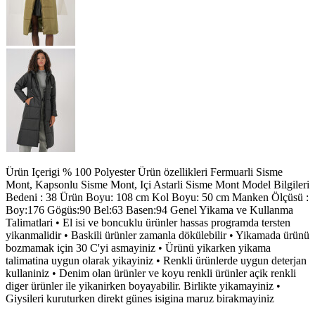
Ürün Içerigi % 100 Polyester Ürün özellikleri Fermuarli Sisme
Mont, Kapsonlu Sisme Mont, Içi Astarli Sisme Mont Model Bilgileri
Bedeni : 38 Ürün Boyu: 108 cm Kol Boyu: 50 cm Manken Ölçüsü :
Boy:176 Gögüs:90 Bel:63 Basen:94 Genel Yikama ve Kullanma
Talimatlari • El isi ve boncuklu ürünler hassas programda tersten
yikanmalidir • Baskili ürünler zamanla dökülebilir • Yikamada ürünü
bozmamak için 30 C'yi asmayiniz • Ürünü yikarken yikama
talimatina uygun olarak yikayiniz • Renkli ürünlerde uygun deterjan
kullaniniz • Denim olan ürünler ve koyu renkli ürünler açik renkli
diger ürünler ile yikanirken boyayabilir. Birlikte yikamayiniz •
Giysileri kuruturken direkt günes isigina maruz birakmayiniz