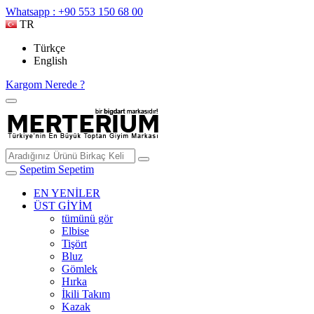
Whatsapp : +90 553 150 68 00
TR
Türkçe
English
Kargom Nerede ?
Sepetim
Sepetim
EN YENİLER
ÜST GİYİM
tümünü gör
Elbise
Tişört
Bluz
Gömlek
Hırka
İkili Takım
Kazak