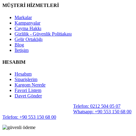
MÜŞTERİ HİZMETLERİ
Markalar
Kampanyalar
Cayma Hakkı
Gizlilik - Güvenlik Politiakası
Gelir Ortaklığı
Blog
İletişim
HESABIM
Hesabım
Siparişlerim
Kargom Nerede
Favori Listem
Davet Gönder
Telefon: 0212 504 05 07
Whatsapp: +90 553 150 68 00
Telefon: +90 553 150 68 00