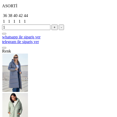
ASORTİ
36
38
40
42
44
1
1
1
1
1
+
-
whatsapp ile sipariş ver
telegram ile sipariş ver
Renk