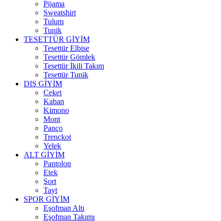
Pijama
Sweatshirt
Tulum
Tunik
TESETTÜR GİYİM
Tesettür Elbise
Tesettür Gömlek
Tesettür İkili Takım
Tesettür Tunik
DIŞ GİYİM
Ceket
Kaban
Kimono
Mont
Panço
Trençkot
Yelek
ALT GİYİM
Pantolon
Etek
Şort
Tayt
SPOR GİYİM
Eşofman Altı
Eşofman Takımı