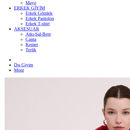
Mayo
ERKEK GİYİM
Erkek Gömlek
Erkek Pantolon
Erkek T-shirt
AKSESUAR
Atkı-Şal-Bere
Çanta
Kemer
Terlik
Dış Giyim
Mont