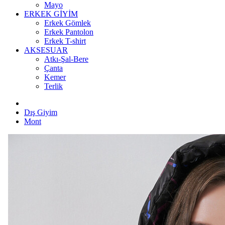
Mayo
ERKEK GİYİM
Erkek Gömlek
Erkek Pantolon
Erkek T-shirt
AKSESUAR
Atkı-Şal-Bere
Çanta
Kemer
Terlik
Dış Giyim
Mont