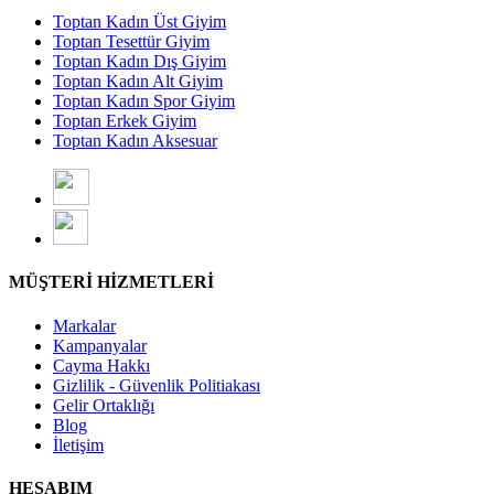
Toptan Kadın Üst Giyim
Toptan Tesettür Giyim
Toptan Kadın Dış Giyim
Toptan Kadın Alt Giyim
Toptan Kadın Spor Giyim
Toptan Erkek Giyim
Toptan Kadın Aksesuar
MÜŞTERİ HİZMETLERİ
Markalar
Kampanyalar
Cayma Hakkı
Gizlilik - Güvenlik Politiakası
Gelir Ortaklığı
Blog
İletişim
HESABIM