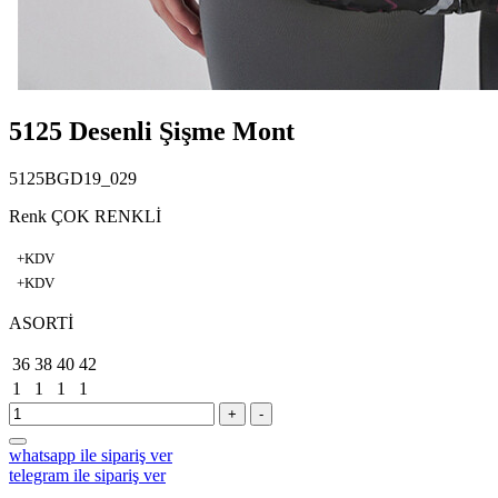
5125 Desenli Şişme Mont
5125BGD19_029
Renk ÇOK RENKLİ
+KDV
+KDV
ASORTİ
36
38
40
42
1
1
1
1
+
-
whatsapp ile sipariş ver
telegram ile sipariş ver