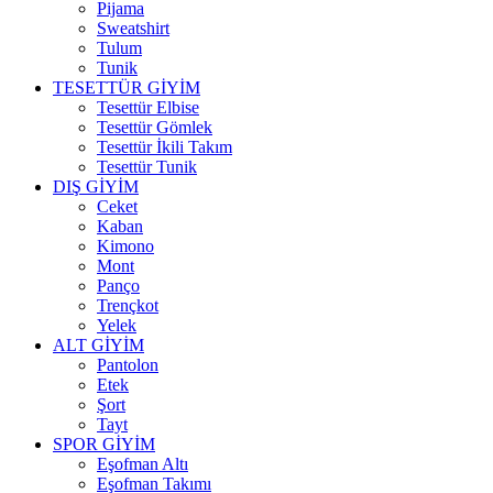
Pijama
Sweatshirt
Tulum
Tunik
TESETTÜR GİYİM
Tesettür Elbise
Tesettür Gömlek
Tesettür İkili Takım
Tesettür Tunik
DIŞ GİYİM
Ceket
Kaban
Kimono
Mont
Panço
Trençkot
Yelek
ALT GİYİM
Pantolon
Etek
Şort
Tayt
SPOR GİYİM
Eşofman Altı
Eşofman Takımı