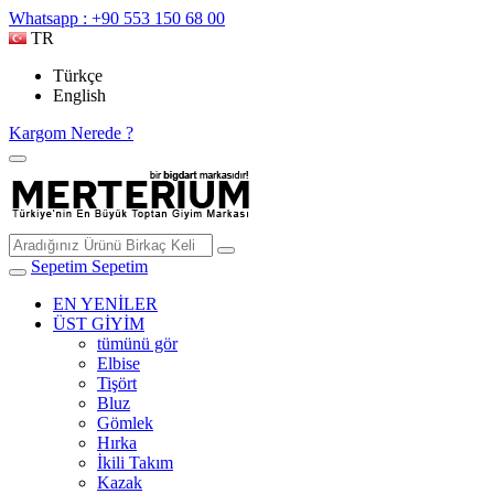
Whatsapp : +90 553 150 68 00
TR
Türkçe
English
Kargom Nerede ?
Sepetim
Sepetim
EN YENİLER
ÜST GİYİM
tümünü gör
Elbise
Tişört
Bluz
Gömlek
Hırka
İkili Takım
Kazak