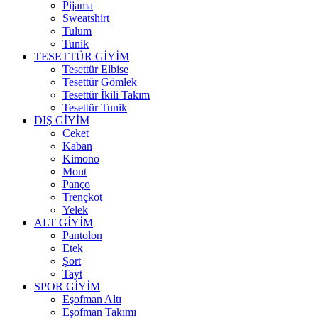
Pijama
Sweatshirt
Tulum
Tunik
TESETTÜR GİYİM
Tesettür Elbise
Tesettür Gömlek
Tesettür İkili Takım
Tesettür Tunik
DIŞ GİYİM
Ceket
Kaban
Kimono
Mont
Panço
Trençkot
Yelek
ALT GİYİM
Pantolon
Etek
Şort
Tayt
SPOR GİYİM
Eşofman Altı
Eşofman Takımı