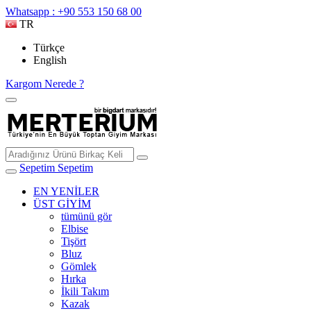
Whatsapp : +90 553 150 68 00
TR
Türkçe
English
Kargom Nerede ?
Sepetim
Sepetim
EN YENİLER
ÜST GİYİM
tümünü gör
Elbise
Tişört
Bluz
Gömlek
Hırka
İkili Takım
Kazak