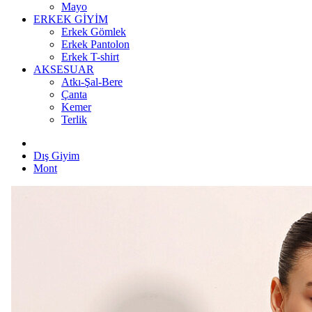
Mayo
ERKEK GİYİM
Erkek Gömlek
Erkek Pantolon
Erkek T-shirt
AKSESUAR
Atkı-Şal-Bere
Çanta
Kemer
Terlik
Dış Giyim
Mont