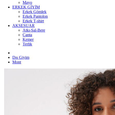
Mayo
ERKEK GİYİM
Erkek Gömlek
Erkek Pantolon
Erkek T-shirt
AKSESUAR
Atkı-Şal-Bere
Çanta
Kemer
Terlik
Dış Giyim
Mont