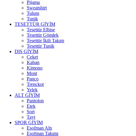
Pijama
Sweatshirt
Tulum
Tunik
TESETTÜR GİYİM
Tesettür Elbise
Tesettür Gömlek
Tesettür İkili Takım
Tesettür Tunik
DIŞ GİYİM
Ceket
Kaban
Kimono
Mont
Panço
Trençkot
Yelek
ALT GİYİM
Pantolon
Etek
Şort
Tayt
SPOR GİYİM
Eşofman Altı
Eşofman Takımı