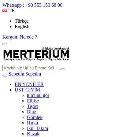
Whatsapp : +90 553 150 68 00
TR
Türkçe
English
Kargom Nerede ?
Sepetim
Sepetim
EN YENİLER
ÜST GİYİM
tümünü gör
Elbise
Tişört
Bluz
Gömlek
Hırka
İkili Takım
Kazak