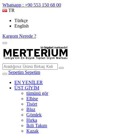
Whatsapp : +90 553 150 68 00
TR
Türkçe
English
Kargom Nerede ?
Sepetim
Sepetim
EN YENİLER
ÜST GİYİM
tümünü gör
Elbise
Tişört
Bluz
Gömlek
Hırka
İkili Takım
Kazak