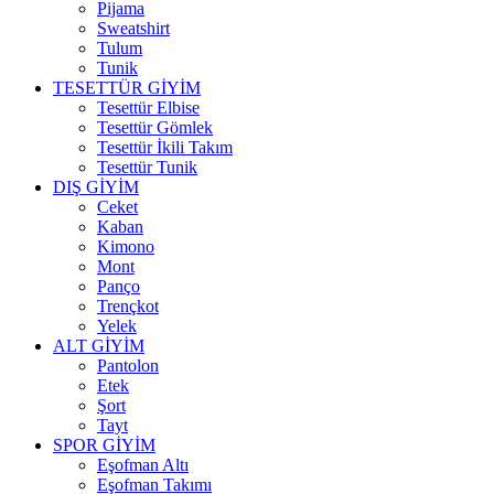
Pijama
Sweatshirt
Tulum
Tunik
TESETTÜR GİYİM
Tesettür Elbise
Tesettür Gömlek
Tesettür İkili Takım
Tesettür Tunik
DIŞ GİYİM
Ceket
Kaban
Kimono
Mont
Panço
Trençkot
Yelek
ALT GİYİM
Pantolon
Etek
Şort
Tayt
SPOR GİYİM
Eşofman Altı
Eşofman Takımı