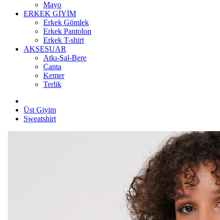
Mayo
ERKEK GİYİM
Erkek Gömlek
Erkek Pantolon
Erkek T-shirt
AKSESUAR
Atkı-Şal-Bere
Çanta
Kemer
Terlik
Üst Giyim
Sweatshirt