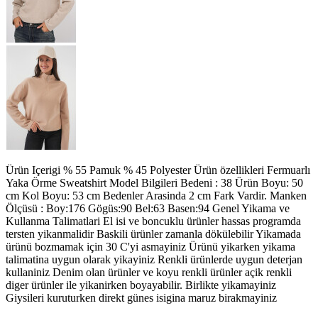
Ürün Içerigi % 55 Pamuk % 45 Polyester Ürün özellikleri Fermuarlı
Yaka Örme Sweatshirt Model Bilgileri Bedeni : 38 Ürün Boyu: 50
cm Kol Boyu: 53 cm Bedenler Arasinda 2 cm Fark Vardir. Manken
Ölçüsü : Boy:176 Gögüs:90 Bel:63 Basen:94 Genel Yikama ve
Kullanma Talimatlari El isi ve boncuklu ürünler hassas programda
tersten yikanmalidir Baskili ürünler zamanla dökülebilir Yikamada
ürünü bozmamak için 30 C'yi asmayiniz Ürünü yikarken yikama
talimatina uygun olarak yikayiniz Renkli ürünlerde uygun deterjan
kullaniniz Denim olan ürünler ve koyu renkli ürünler açik renkli
diger ürünler ile yikanirken boyayabilir. Birlikte yikamayiniz
Giysileri kuruturken direkt günes isigina maruz birakmayiniz