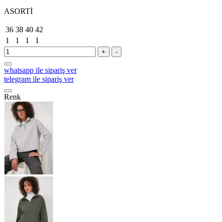
ASORTİ
36
38
40
42
1
1
1
1
+
-
whatsapp ile sipariş ver
telegram ile sipariş ver
Renk